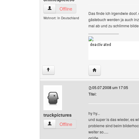
onlinespiele96 Benutzer-Profile anzeigen
Offline
Das finde ich irgendwie doof. 
Wohnort: In Deutschland
gästebuch werden ja auch inz
mal ab und zu schlimme bilde
______________
Website dieses Benutze
↑
05.07.2008 um 17:05
Titel:
hy hy...
truckpictures
und super is das wieder, es wird
truckpictures Benutzer-Profile anzeigen
Offline
probleme sind beim bilderhoc
weiter so.....
grüße