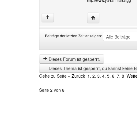
http://www.ya-rahman.tr.gg
Website dieses Benutz
↑
Beiträge der letzten Zeit anzeigen:
Beiträge
Order
der
by
letzten
Dieses Forum ist gesperrt.
Zeit
Dieses Thema ist gesperrt, du kannst keine B
anzeigen
Gehe zu Seite
« Zurück
1
,
2
,
3
,
4
,
5
,
6
,
7
,
8
Weite
Seite
2
von
8
Forum
auswählen