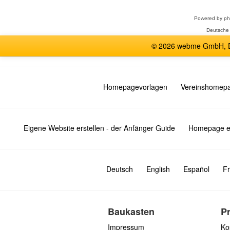
Powered by
p
Deutsche
© 2026 webme GmbH, De
Homepagevorlagen
Vereinshomep
Eigene Website erstellen - der Anfänger Guide
Homepage er
Deutsch
English
Español
Fr
Baukasten
P
Impressum
Ko