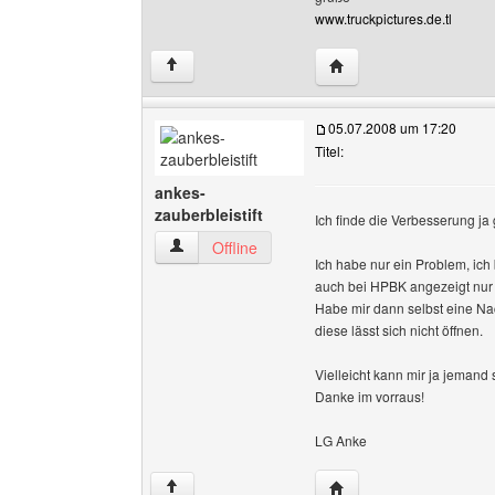
www.truckpictures.de.tl
Website dieses Benutze
↑
05.07.2008 um 17:20
Titel:
ankes-
zauberbleistift
Ich finde die Verbesserung ja g
ankes-zauberbleistift Benutzer-Profile anzeige
Offline
Ich habe nur ein Problem, ich
auch bei HPBK angezeigt nur le
Habe mir dann selbst eine Na
diese lässt sich nicht öffnen.
Vielleicht kann mir ja jemand 
Danke im vorraus!
LG Anke
Website dieses Benutze
↑