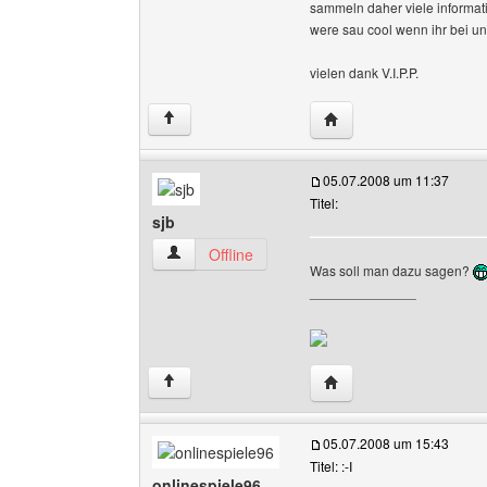
sammeln daher viele informa
were sau cool wenn ihr bei uns
vielen dank V.I.P.P.
Website dieses Benutze
↑
05.07.2008 um 11:37
Titel:
sjb
sjb Benutzer-Profile anzeigen
Offline
Was soll man dazu sagen?
______________
Website dieses Benutze
↑
05.07.2008 um 15:43
Titel: :-I
onlinespiele96