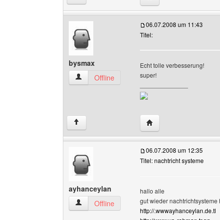
06.07.2008 um 11:43
Titel:
bysmax
Echt tolle verbesserung!
super!
bysmax Benutzer-Profile anzeigen
Offline
______________
Website dieses Benutz
↑
06.07.2008 um 12:35
Titel: nachtricht systeme
ayhanceylan
hallo alle
gut wieder nachtrichtsysteme
ayhanceylan Benutzer-Profile anzeigen
Offline
http://.wwwayhanceylan.de.tl