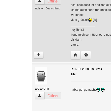
fanofrock Benutzer-Profile anzeigen
Offline
echt cool,dass ihr das kontakt
Wohnort: Deutschland
ich bin auch sehr froh,dass de
weiter so!
viele grüsse!
[/b]
______________
hey ihr!<3
freue mich sehr über eure nac
bis dann
Laura
Website dieses Benutze
↑
05.07.2008 um 08:14
Titel:
wow-chr
habta gut gemacht
wow-chr Benutzer-Profile anzeigen
Offline