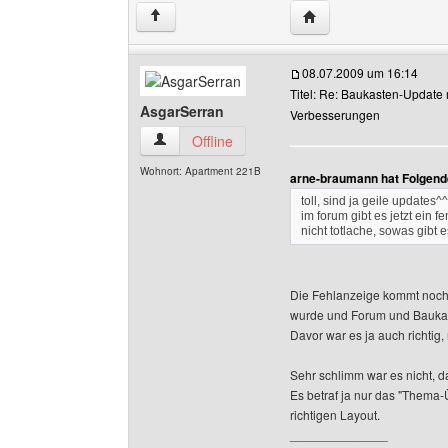
Website dieses Benutz
↑
08.07.2009 um 16:14
Titel: Re: Baukasten-Update 
AsgarSerran
Verbesserungen
AsgarSerran Benutzer-Profile anzeigen
Offline
Wohnort: Apartment 221B
arne-braumann hat Folgend
toll, sind ja geile updates^^
im forum gibt es jetzt ein 
nicht totlache, sowas gibt e
Die Fehlanzeige kommt noch
wurde und Forum und Baukas
Davor war es ja auch richtig
Sehr schlimm war es nicht, 
Es betraf ja nur das "Thema-
richtigen Layout.
______________