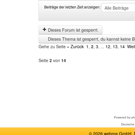
Beiträge der letzten Zeit anzeigen:
Beiträge
Order
der
by
letzten
Dieses Forum ist gesperrt.
Zeit
Dieses Thema ist gesperrt, du kannst keine B
anzeigen
Gehe zu Seite
« Zurück
1
,
2
,
3
, ...
12
,
13
,
14
Wei
Seite
2
von
14
Forum
auswählen
Powered by
p
Deutsche
© 2026 webme GmbH, De