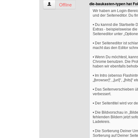
die-baukasten-typen hat Fo
arne-braumann Benutzer-Profile anzeigen
Offline
Wir haben am Login-Bereich
und der Seiteneditor. Du f
• Du kannst die Startseite 
Extras - beispielsweise die
Seiteneditor unter „Optione
• Der Seiteneditor ist sch
macht das den Editor schne
• Wenn Du möchtest, kannst
Chrome benutzen. Die Probl
haben wir ebenfalls behob
• Im Intro (ebenso Flashintr
„[browser]“, „[url]“, „[hits]“ 
• Das Seitenverschieben üb
verbessert.
• Der Seitentitel wird vor 
• Die Bildvorschau in „Bild
fehlenden Bildern jetzt so
Ladekreis.
• Die Sortierung Deiner Umfr
Sortierung auf Deiner Sei