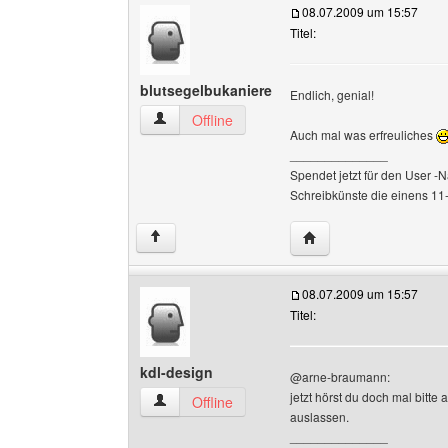
08.07.2009 um 15:57
Titel:
blutsegelbukaniere
Endlich, genial!
blutsegelbukaniere Benutzer-Profile anzeigen
Offline
Auch mal was erfreuliches
______________
Spendet jetzt für den User -N
Schreibkünste die einens 11-
Website dieses Benutz
↑
08.07.2009 um 15:57
Titel:
kdl-design
@arne-braumann:
jetzt hörst du doch mal bitte
kdl-design Benutzer-Profile anzeigen
Offline
auslassen.
______________