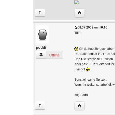
Website dieses Benutz
↑
08.07.2009 um 16:16
Titel:
poddi
Oh da habt ihr euch aber m
Der Seiteneditor läuft nun seh
poddi Benutzer-Profile anzeigen
Offline
Und Die Startseite-Funktion 
Aber psst.... Der Seitenedito
Symbol
...
Sonst einsame Spitze...
Wennihr weiter so arbeitet,
mfg Poddi
Website dieses Benutz
↑