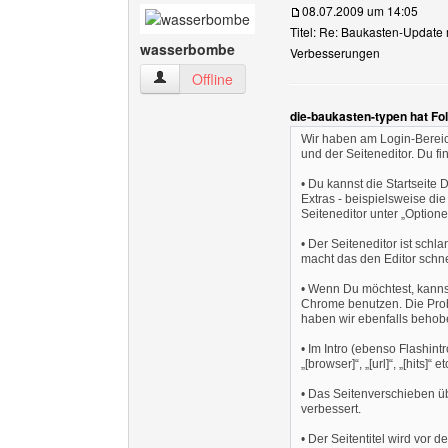
08.07.2009 um 14:05
Titel: Re: Baukasten-Update 
wasserbombe
Verbesserungen
wasserbombe Benutzer-Profile anzeigen
Offline
die-baukasten-typen hat Fo
Wir haben am Login-Bereich
und der Seiteneditor. Du f
• Du kannst die Startseite 
Extras - beispielsweise die
Seiteneditor unter „Optione
• Der Seiteneditor ist sch
macht das den Editor schne
• Wenn Du möchtest, kannst
Chrome benutzen. Die Probl
haben wir ebenfalls behob
• Im Intro (ebenso Flashintr
„[browser]“, „[url]“, „[hits]“ 
• Das Seitenverschieben üb
verbessert.
• Der Seitentitel wird vor 