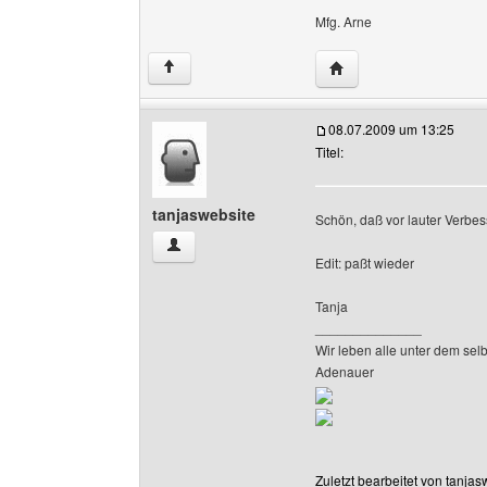
Mfg. Arne
Website dieses Benut
↑
08.07.2009 um 13:25
Titel:
tanjaswebsite
Schön, daß vor lauter Verbe
tanjaswebsite Benutzer-Profile anzeigen
Edit: paßt wieder
Tanja
______________
Wir leben alle unter dem sel
Adenauer
Zuletzt bearbeitet von tanja