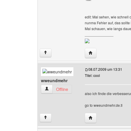
edit: Mal sehen, wie schnell
nunma Fehler auf, das sollte 
Mal schauen, wie langs dauer
______________
Website dieses Benutz
↑
08.07.2009 um 13:31
Titel: cool
wweundmehr
wweundmehr Benutzer-Profile anzeigen
Offline
also ich finde die verbesser
go to wweundmehr.de.tl
Website dieses Benut
↑