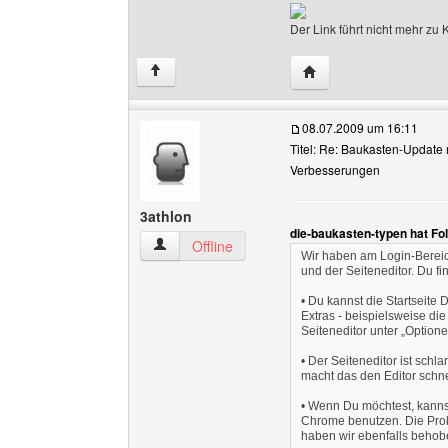
Der Link führt nicht mehr z
Website dieses Benutz
↑
08.07.2009 um 16:11
Titel: Re: Baukasten-Update 
Verbesserungen
3athlon
die-baukasten-typen hat Fo
3athlon Benutzer-Profile anzeigen
Offline
Wir haben am Login-Bereich
und der Seiteneditor. Du f
• Du kannst die Startseite 
Extras - beispielsweise die
Seiteneditor unter „Optione
• Der Seiteneditor ist sch
macht das den Editor schne
• Wenn Du möchtest, kannst
Chrome benutzen. Die Probl
haben wir ebenfalls behob