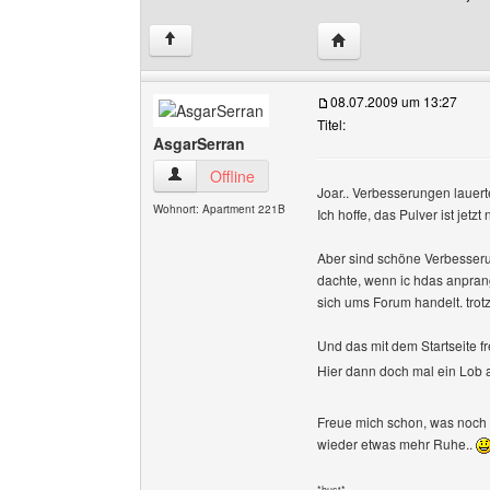
Website dieses Benutz
↑
08.07.2009 um 13:27
Titel:
AsgarSerran
AsgarSerran Benutzer-Profile anzeigen
Offline
Joar.. Verbesserungen lauer
Wohnort: Apartment 221B
Ich hoffe, das Pulver ist jetzt
Aber sind schöne Verbesserung
dachte, wenn ic hdas anpran
sich ums Forum handelt. trotz
Und das mit dem Startseite fr
Hier dann doch mal ein Lob
Freue mich schon, was noch ge
wieder etwas mehr Ruhe..
*hust*