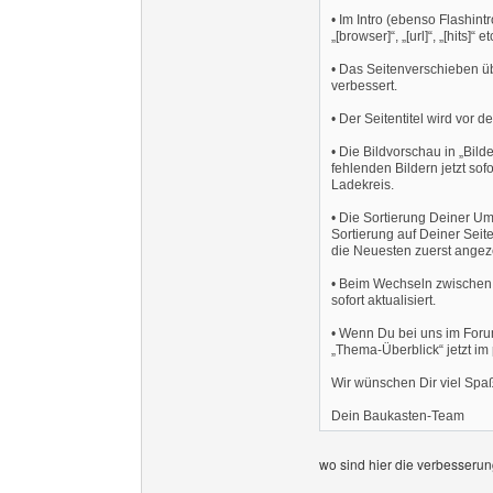
• Im Intro (ebenso Flashintr
„[browser]“, „[url]“, „[hits]“ 
• Das Seitenverschieben üb
verbessert.
• Der Seitentitel wird vor 
• Die Bildvorschau in „Bild
fehlenden Bildern jetzt so
Ladekreis.
• Die Sortierung Deiner Umfr
Sortierung auf Deiner Sei
die Neuesten zuerst angeze
• Beim Wechseln zwischen 
sofort aktualisiert.
• Wenn Du bei uns im Forum
„Thema-Überblick“ jetzt i
Wir wünschen Dir viel Sp
Dein Baukasten-Team
wo sind hier die verbesserun