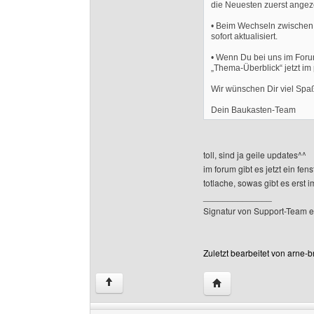
die Neuesten zuerst angeze
• Beim Wechseln zwischen 
sofort aktualisiert.
• Wenn Du bei uns im Forum
„Thema-Überblick“ jetzt i
Wir wünschen Dir viel Sp
Dein Baukasten-Team
toll, sind ja geile updates^^
im forum gibt es jetzt ein fe
totlache, sowas gibt es erst i
______________
Signatur von Support-Team e
Zuletzt bearbeitet von arne
Website dieses Benut
↑