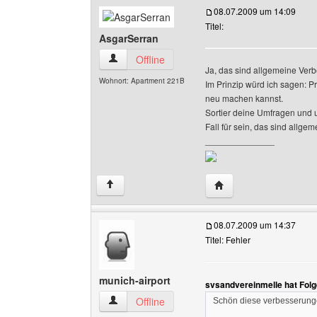
08.07.2009 um 14:09
Titel:
AsgarSerran
AsgarSerran Benutzer-Profile anzeigen
Offline
Ja, das sind allgemeine Ver
Wohnort: Apartment 221B
Im Prinzip würd ich sagen: P
neu machen kannst.
Sortier deine Umfragen und u
Fall für sein, das sind allg
______________
Website dieses Benutz
↑
08.07.2009 um 14:37
Titel: Fehler
munich-airport
svsandvereinmelle hat Fol
munich-airport Benutzer-Profile anzeigen
Offline
Schön diese verbesserung