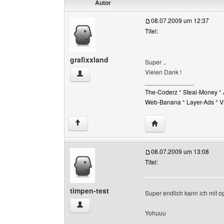
Autor
08.07.2009 um 12:37
Titel:
grafixxland
Super ..
Vielen Dank !
grafixxland Benutzer-Profile anzeigen
______________
The-Coderz
*
Steal-Money
*
Web-Banana
*
Layer-Ads
*
V
Website dieses Benutz
↑
08.07.2009 um 13:08
Titel:
timpen-test
Super endlich kann ich mit op
timpen-test Benutzer-Profile anzeigen
Yohuuu