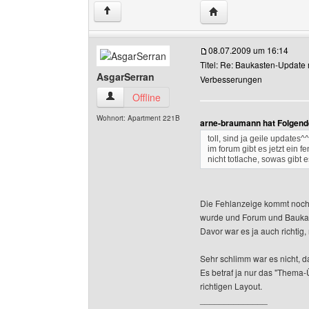
Website dieses Benutz
↑
08.07.2009 um 16:14
Titel: Re: Baukasten-Update 
AsgarSerran
Verbesserungen
AsgarSerran Benutzer-Profile anzeigen
Offline
Wohnort: Apartment 221B
arne-braumann hat Folgend
toll, sind ja geile updates^^
im forum gibt es jetzt ein 
nicht totlache, sowas gibt e
Die Fehlanzeige kommt noch
wurde und Forum und Baukas
Davor war es ja auch richtig
Sehr schlimm war es nicht, 
Es betraf ja nur das "Thema-
richtigen Layout.
______________