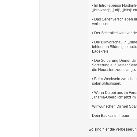
• Im Intro (ebenso Flashintr
„[browser]“, „[url]“, „[hits]“ 
• Das Seitenverschieben üb
verbessert.
• Der Seitentitel wird vor 
• Die Bildvorschau in „Bild
fehlenden Bildern jetzt so
Ladekreis.
• Die Sortierung Deiner Umfr
Sortierung auf Deiner Sei
die Neuesten zuerst angeze
• Beim Wechseln zwischen 
sofort aktualisiert.
• Wenn Du bei uns im Forum
„Thema-Überblick“ jetzt i
Wir wünschen Dir viel Sp
Dein Baukasten-Team
wo sind hier die verbesserun