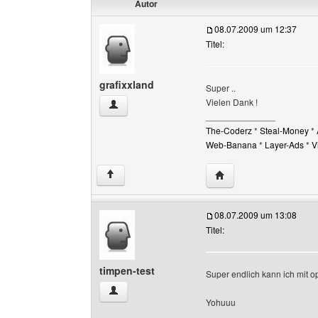
Autor
08.07.2009 um 12:37
Titel:
grafixxland
Super ..
Vielen Dank !
grafixxland Benutzer-Profile anzeigen
______________
The-Coderz
*
Steal-Money
*
Web-Banana
*
Layer-Ads
*
V
Website dieses Benutz
↑
08.07.2009 um 13:08
Titel:
timpen-test
Super endlich kann ich mit op
timpen-test Benutzer-Profile anzeigen
Yohuuu