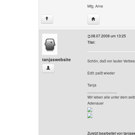
Mfg. Arne
Website dieses Benut
↑
08.07.2009 um 13:25
Titel:
tanjaswebsite
Schön, daß vor lauter Verbe
tanjaswebsite Benutzer-Profile anzeigen
Edit: paßt wieder
Tanja
______________
Wir leben alle unter dem sel
Adenauer
Zuletzt bearbeitet von tanja