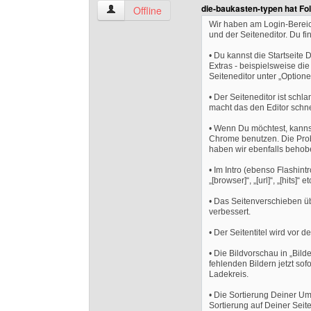
die-baukasten-typen hat Fo
arne-braumann Benutzer-Profile anzeigen
Offline
Wir haben am Login-Bereich
und der Seiteneditor. Du f
• Du kannst die Startseite 
Extras - beispielsweise die
Seiteneditor unter „Optione
• Der Seiteneditor ist sch
macht das den Editor schne
• Wenn Du möchtest, kannst
Chrome benutzen. Die Probl
haben wir ebenfalls behob
• Im Intro (ebenso Flashintr
„[browser]“, „[url]“, „[hits]“ 
• Das Seitenverschieben üb
verbessert.
• Der Seitentitel wird vor 
• Die Bildvorschau in „Bild
fehlenden Bildern jetzt so
Ladekreis.
• Die Sortierung Deiner Umfr
Sortierung auf Deiner Sei