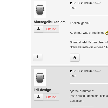
08.07.2009 um 15:57
Titel:
blutsegelbukaniere
Endlich, genial!
blutsegelbukaniere Benutzer-Profile anzeigen
Offline
Auch mal was erfreuliches
______________
Spendet jetzt für den User -N
Schreibkünste die einens 11-
Website dieses Benutz
↑
08.07.2009 um 15:57
Titel:
kdl-design
@arne-braumann:
jetzt hörst du doch mal bitte
kdl-design Benutzer-Profile anzeigen
Offline
auslassen.
______________