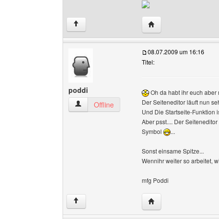
Website dieses Benutz
↑
08.07.2009 um 16:16
Titel:
poddi
Oh da habt ihr euch aber m
Der Seiteneditor läuft nun seh
poddi Benutzer-Profile anzeigen
Offline
Und Die Startseite-Funktion 
Aber psst.... Der Seitenedito
Symbol
...
Sonst einsame Spitze...
Wennihr weiter so arbeitet,
mfg Poddi
Website dieses Benutz
↑