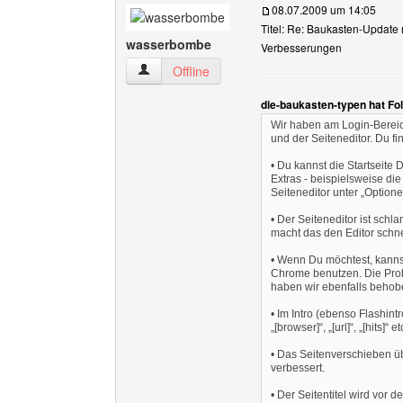
08.07.2009 um 14:05
Titel: Re: Baukasten-Update 
wasserbombe
Verbesserungen
wasserbombe Benutzer-Profile anzeigen
Offline
die-baukasten-typen hat Fo
Wir haben am Login-Bereich
und der Seiteneditor. Du f
• Du kannst die Startseite 
Extras - beispielsweise die
Seiteneditor unter „Optione
• Der Seiteneditor ist sch
macht das den Editor schne
• Wenn Du möchtest, kannst
Chrome benutzen. Die Probl
haben wir ebenfalls behob
• Im Intro (ebenso Flashintr
„[browser]“, „[url]“, „[hits]“ 
• Das Seitenverschieben üb
verbessert.
• Der Seitentitel wird vor 