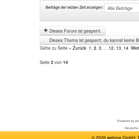
Beiträge der letzten Zeit anzeigen:
Beiträge
Order
der
by
letzten
Dieses Forum ist gesperrt.
Zeit
Dieses Thema ist gesperrt, du kannst keine B
anzeigen
Gehe zu Seite
« Zurück
1
,
2
,
3
, ...
12
,
13
,
14
Wei
Seite
2
von
14
Forum
auswählen
Powered by
p
Deutsche
© 2026 webme GmbH, De