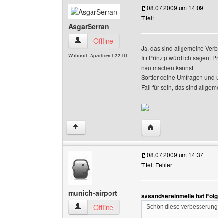
08.07.2009 um 14:09
Titel:
AsgarSerran
AsgarSerran Benutzer-Profile anzeigen
Offline
Ja, das sind allgemeine Ver
Wohnort: Apartment 221B
Im Prinzip würd ich sagen: P
neu machen kannst.
Sortier deine Umfragen und u
Fall für sein, das sind allg
______________
Website dieses Benutz
↑
08.07.2009 um 14:37
Titel: Fehler
munich-airport
svsandvereinmelle hat Fol
munich-airport Benutzer-Profile anzeigen
Offline
Schön diese verbesserung