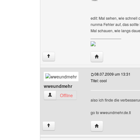
edit: Mal sehen, wie schnell
nunma Fehler auf, das sollte 
Mal schauen, wie langs dauer
______________
Website dieses Benutz
↑
08.07.2009 um 13:31
Titel: cool
wweundmehr
wweundmehr Benutzer-Profile anzeigen
Offline
also ich finde die verbesser
go to wweundmehr.de.tl
Website dieses Benut
↑