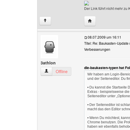
Der Link führt nicht mehr z
Website dieses Benutz
↑
08.07.2009 um 16:11
Titel: Re: Baukasten-Update 
Verbesserungen
3athlon
die-baukasten-typen hat Fo
3athlon Benutzer-Profile anzeigen
Offline
Wir haben am Login-Bereich
und der Seiteneditor. Du f
• Du kannst die Startseite 
Extras - beispielsweise die
Seiteneditor unter „Optione
• Der Seiteneditor ist sch
macht das den Editor schne
• Wenn Du möchtest, kannst
Chrome benutzen. Die Probl
haben wir ebenfalls behob