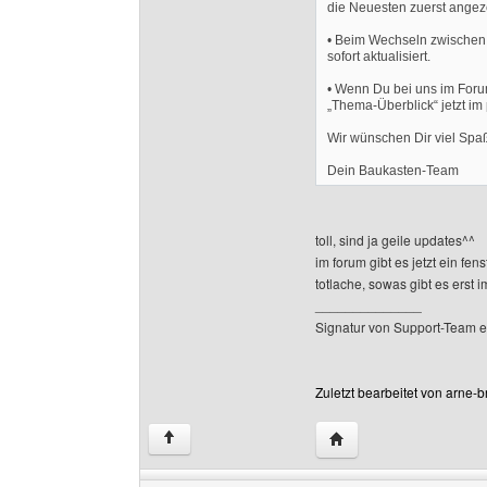
die Neuesten zuerst angeze
• Beim Wechseln zwischen 
sofort aktualisiert.
• Wenn Du bei uns im Forum
„Thema-Überblick“ jetzt i
Wir wünschen Dir viel Sp
Dein Baukasten-Team
toll, sind ja geile updates^^
im forum gibt es jetzt ein fe
totlache, sowas gibt es erst i
______________
Signatur von Support-Team e
Zuletzt bearbeitet von arne
Website dieses Benut
↑