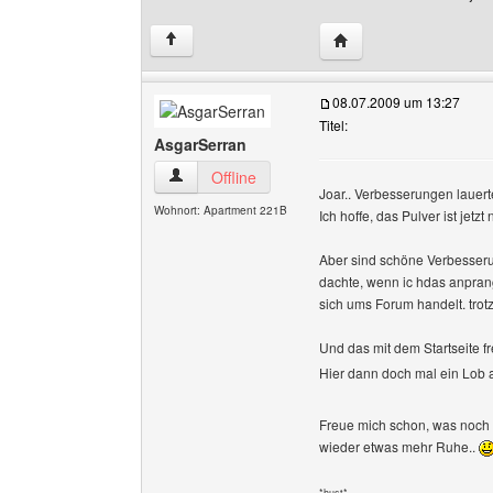
Website dieses Benutz
↑
08.07.2009 um 13:27
Titel:
AsgarSerran
AsgarSerran Benutzer-Profile anzeigen
Offline
Joar.. Verbesserungen lauer
Wohnort: Apartment 221B
Ich hoffe, das Pulver ist jetzt
Aber sind schöne Verbesserung
dachte, wenn ic hdas anpran
sich ums Forum handelt. trotz
Und das mit dem Startseite fr
Hier dann doch mal ein Lob
Freue mich schon, was noch ge
wieder etwas mehr Ruhe..
*hust*