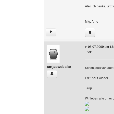
Also ich denke, jetzt
Mfg. Arne
Website dieses
↑
08.07.2009 um 13
Titel:
tanjaswebsite
Schön, daß vor laute
tanjaswebsite Benutzer-Profile anzeige
Edit: paßt wieder
Tanja
______________
Wir leben alle unter