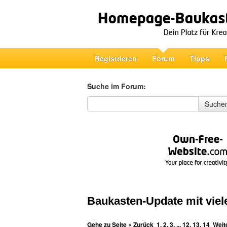
Registrieren
Forum
Tipps
Suche im Forum:
Suche im Forum
Suche
Baukasten-Update mit vie
Gehe zu Seite
« Zurück
1
,
2
,
3
, ...
12
,
13
,
14
Weit