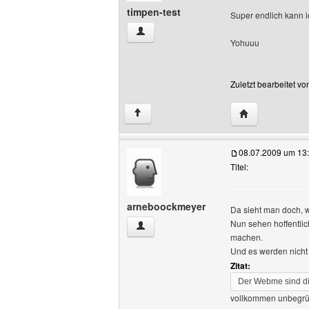
timpen-test
Super endlich kann ic
timpen-test Benutzer-Profile anzeigen
Yohuuu
Zuletzt bearbeitet v
Website dieses 
↑
08.07.2009 um 13
Titel:
arneboockmeyer
Da sieht man doch, wi
Nun sehen hoffentlic
arneboockmeyer Benutzer-Profile anze
machen.
Und es werden nicht 
Zitat:
Der Webme sind di
vollkommen unbegrü