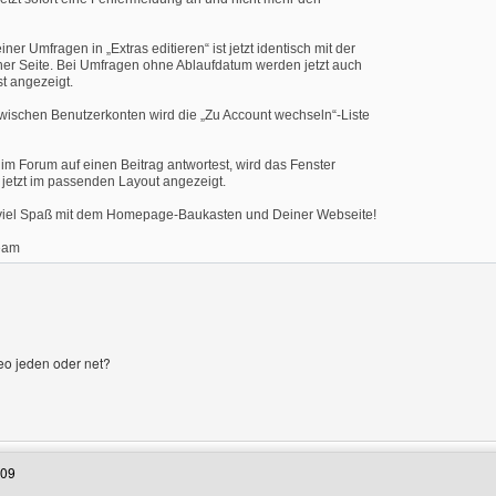
iner Umfragen in „Extras editieren“ ist jetzt identisch mit der
ner Seite. Bei Umfragen ohne Ablaufdatum werden jetzt auch
t angezeigt.
wischen Benutzerkonten wird die „Zu Account wechseln“-Liste
im Forum auf einen Beitrag antwortest, wird das Fenster
jetzt im passenden Layout angezeigt.
viel Spaß mit dem Homepage-Baukasten und Deiner Webseite!
eam
 beo jeden oder net?
 Benutzers besuchen: wasserbombe
:09