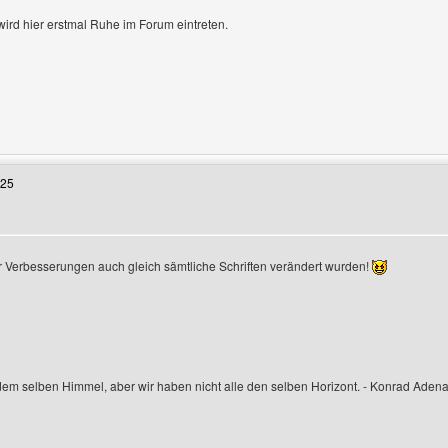
 wird hier erstmal Ruhe im Forum eintreten.
 Benutzers besuchen: arneboockmeyer
:25
r Verbesserungen auch gleich sämtliche Schriften verändert wurden!
n
 dem selben Himmel, aber wir haben nicht alle den selben Horizont. - Konrad Aden