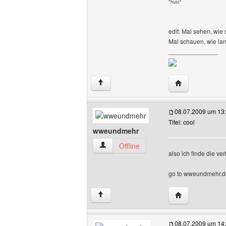
*hust*
edit: Mal sehen, wie 
Mal schauen, wie lan
______________
Website dieses
↑
08.07.2009 um 13
Titel: cool
wweundmehr
wweundmehr Benutzer-Profile anzeigen
Offline
also ich finde die v
go to wweundmehr.de
Website dieses
↑
08.07.2009 um 14