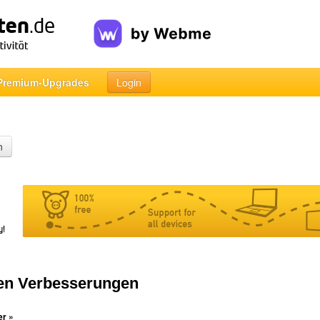
Premium-Upgrades
Login
n
len Verbesserungen
er »