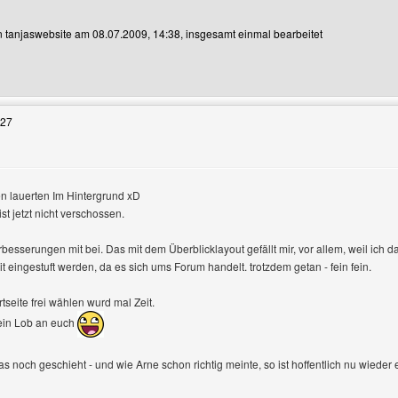
on tanjaswebsite am 08.07.2009, 14:38, insgesamt einmal bearbeitet
Benutzers besuchen: tanjaswebsite
:27
n lauerten Im Hintergrund xD
ist jetzt nicht verschossen.
besserungen mit bei. Das mit dem Überblicklayout gefällt mir, vor allem, weil ich
 eingestuft werden, da es sich ums Forum handelt. trotzdem getan - fein fein.
tseite frei wählen wurd mal Zeit.
ein Lob an euch
s noch geschieht - und wie Arne schon richtig meinte, so ist hoffentlich nu wiede