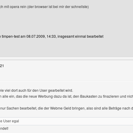
h mit opera rein (der browser ist bei mir der schnellste)
on timpen-test am 08.07.2009, 14:33, insgesamt einmal bearbeitet
Benutzers besuchen: timpen-test
:21
e viel dort auch für den User gearbeitet wird.
h alle ein, das die neue Werbung dazu da ist, den Baukasten zu finazieren und nic
igen
nur Sachen bearbeitet, die der Webme Geld bringen, also sind alle Beträge nach 
e User egal
ndet!