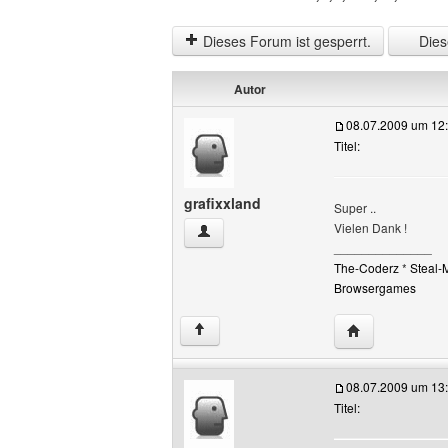
Dieses Forum ist gesperrt.
Diese
Autor
08.07.2009 um 12
Titel:
grafixxland
Super ..
Vielen Dank !
grafixxland Benutzer-Profile anzeigen
______________
The-Coderz
*
Steal-
Browsergames
Website dieses 
↑
08.07.2009 um 13
Titel: