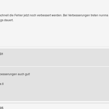
schnell die Fehler jetzt noch verbessert werden. Bei Verbesserungen treten nunma Fe
gs dauert.
 Benutzers besuchen: AsgarSerran
:31
erbesserungen auch gut!
.tl
 Benutzers besuchen: wweundmehr
:05