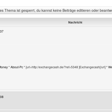
s Thema ist gesperrt, du kannst keine Beiträge editieren oder beantw
Nachricht
:37
Money
*
About-Pc
* [url=http://exchangecash.de/?ref=5348 ]Exchangecash[/url] *
We
Benutzers besuchen: grafixxland
:08