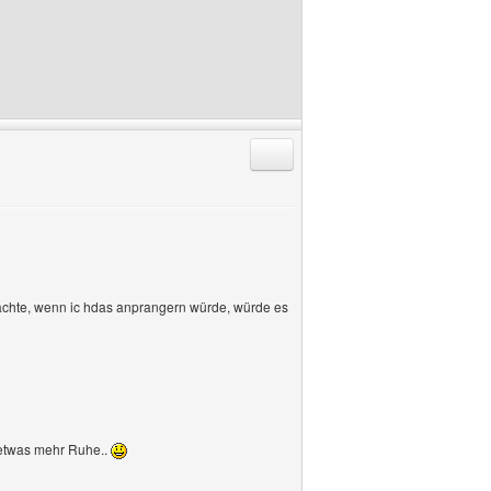
Antworten mit Zitat
 dachte, wenn ic hdas anprangern würde, würde es
r etwas mehr Ruhe..