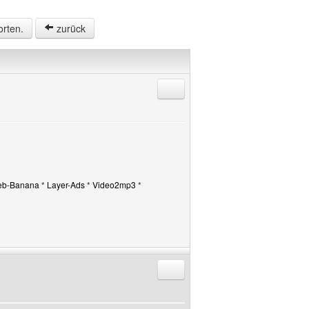
orten.
zurück
Antworten mit Zitat
b-Banana
*
Layer-Ads
*
Video2mp3
*
Antworten mit Zitat