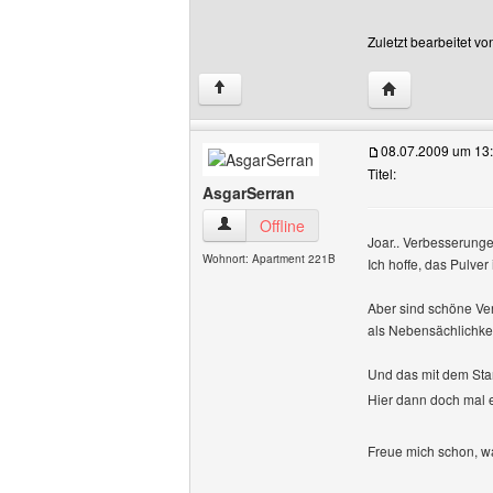
Zuletzt bearbeitet v
Website dieses 
↑
08.07.2009 um 13
Titel:
AsgarSerran
AsgarSerran Benutzer-Profile anzeigen
Offline
Joar.. Verbesserunge
Wohnort: Apartment 221B
Ich hoffe, das Pulver 
Aber sind schöne Ver
als Nebensächlichkeit
Und das mit dem Star
Hier dann doch mal 
Freue mich schon, wa