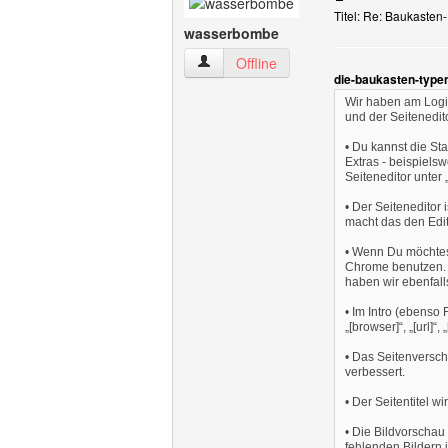
Titel: Re: Baukasten
wasserbombe
wasserbombe Benutzer-Profile anzeige
Offline
die-baukasten-type
Wir haben am Login
und der Seitenedit
• Du kannst die Sta
Extras - beispielsw
Seiteneditor unter 
• Der Seiteneditor
macht das den Edit
• Wenn Du möchtest
Chrome benutzen. D
haben wir ebenfal
• Im Intro (ebenso 
„[browser]“, „[url]“, 
• Das Seitenversch
verbessert.
• Der Seitentitel w
• Die Bildvorschau 
fehlenden Bildern 