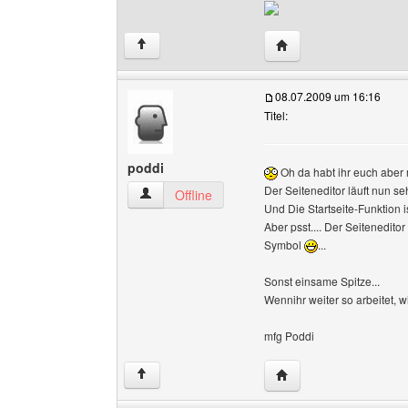
Website dieses Benutz
↑
08.07.2009 um 16:16
Titel:
poddi
Oh da habt ihr euch aber m
Der Seiteneditor läuft nun seh
poddi Benutzer-Profile anzeigen
Offline
Und Die Startseite-Funktion 
Aber psst.... Der Seitenedito
Symbol
...
Sonst einsame Spitze...
Wennihr weiter so arbeitet,
mfg Poddi
Website dieses Benutz
↑