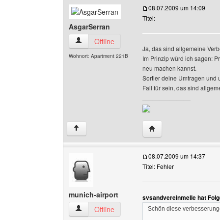
08.07.2009 um 14:09
Titel:
AsgarSerran
AsgarSerran Benutzer-Profile anzeigen
Offline
Ja, das sind allgemeine Ver
Wohnort: Apartment 221B
Im Prinzip würd ich sagen: P
neu machen kannst.
Sortier deine Umfragen und u
Fall für sein, das sind allg
______________
Website dieses Benutz
↑
08.07.2009 um 14:37
Titel: Fehler
munich-airport
svsandvereinmelle hat Fol
munich-airport Benutzer-Profile anzeigen
Offline
Schön diese verbesserung