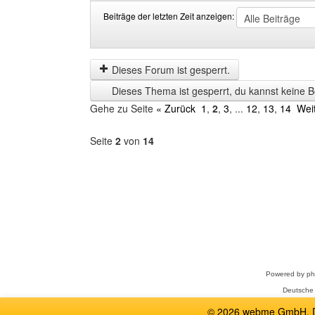
Beiträge der letzten Zeit anzeigen:
Beiträge
Order
der
by
letzten
Dieses Forum ist gesperrt.
Zeit
Dieses Thema ist gesperrt, du kannst keine B
anzeigen
Gehe zu Seite
« Zurück
1
,
2
,
3
, ...
12
,
13
,
14
Wei
Seite
2
von
14
Forum
auswählen
Powered by
p
Deutsche
© 2026 webme GmbH, De