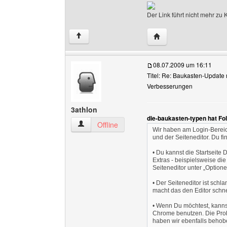
Der Link führt nicht mehr z
Website dieses Benutz
↑
08.07.2009 um 16:11
Titel: Re: Baukasten-Update 
Verbesserungen
3athlon
die-baukasten-typen hat Fo
3athlon Benutzer-Profile anzeigen
Offline
Wir haben am Login-Bereich
und der Seiteneditor. Du f
• Du kannst die Startseite 
Extras - beispielsweise die
Seiteneditor unter „Optione
• Der Seiteneditor ist sch
macht das den Editor schne
• Wenn Du möchtest, kannst
Chrome benutzen. Die Probl
haben wir ebenfalls behob