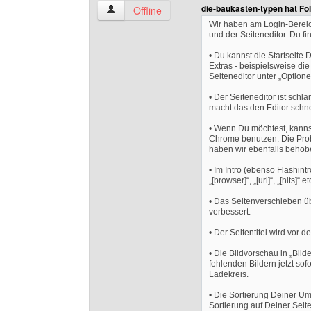
die-baukasten-typen hat Fo
arne-braumann Benutzer-Profile anzeigen
Offline
Wir haben am Login-Bereich
und der Seiteneditor. Du f
• Du kannst die Startseite 
Extras - beispielsweise die
Seiteneditor unter „Optione
• Der Seiteneditor ist sch
macht das den Editor schne
• Wenn Du möchtest, kannst
Chrome benutzen. Die Probl
haben wir ebenfalls behob
• Im Intro (ebenso Flashintr
„[browser]“, „[url]“, „[hits]“ 
• Das Seitenverschieben üb
verbessert.
• Der Seitentitel wird vor 
• Die Bildvorschau in „Bild
fehlenden Bildern jetzt so
Ladekreis.
• Die Sortierung Deiner Umfr
Sortierung auf Deiner Sei