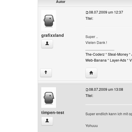
Autor
08.07.2009 um 12:37
Titel:
grafixxland
Super ..
Vielen Dank !
grafixxland Benutzer-Profile anzeigen
______________
The-Coderz
*
Steal-Money
*
Web-Banana
*
Layer-Ads
*
V
Website dieses Benutz
↑
08.07.2009 um 13:08
Titel:
timpen-test
Super endlich kann ich mit op
timpen-test Benutzer-Profile anzeigen
Yohuuu