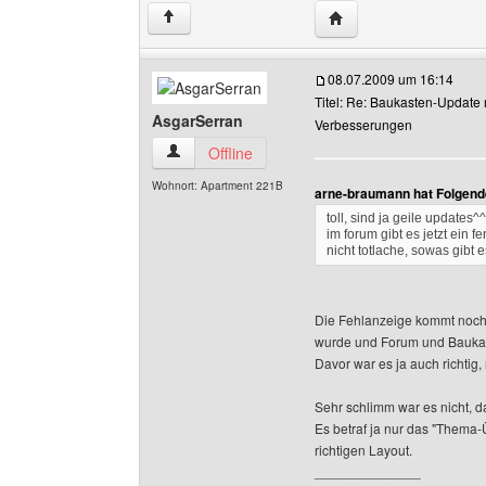
Website dieses Benutz
↑
08.07.2009 um 16:14
Titel: Re: Baukasten-Update 
AsgarSerran
Verbesserungen
AsgarSerran Benutzer-Profile anzeigen
Offline
Wohnort: Apartment 221B
arne-braumann hat Folgend
toll, sind ja geile updates^^
im forum gibt es jetzt ein 
nicht totlache, sowas gibt e
Die Fehlanzeige kommt noch
wurde und Forum und Baukas
Davor war es ja auch richtig
Sehr schlimm war es nicht, 
Es betraf ja nur das "Thema-
richtigen Layout.
______________