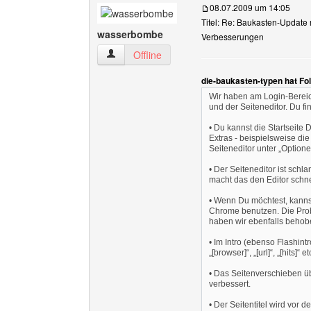
08.07.2009 um 14:05
Titel: Re: Baukasten-Update 
wasserbombe
Verbesserungen
wasserbombe Benutzer-Profile anzeigen
Offline
die-baukasten-typen hat Fo
Wir haben am Login-Bereich
und der Seiteneditor. Du f
• Du kannst die Startseite 
Extras - beispielsweise die
Seiteneditor unter „Optione
• Der Seiteneditor ist sch
macht das den Editor schne
• Wenn Du möchtest, kannst
Chrome benutzen. Die Probl
haben wir ebenfalls behob
• Im Intro (ebenso Flashintr
„[browser]“, „[url]“, „[hits]“ 
• Das Seitenverschieben üb
verbessert.
• Der Seitentitel wird vor 