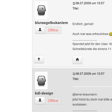
08.07.2009 um 15:57
Titel:
blutsegelbukaniere
Endlich, genial!
blutsegelbukaniere Benutzer-Profile anzeigen
Offline
Auch mal was erfreuliches
______________
Spendet jetzt für den User -N
Schreibkünste die einens 11-
Website dieses Benutz
↑
08.07.2009 um 15:57
Titel:
kdl-design
@arne-braumann:
jetzt hörst du doch mal bitte
kdl-design Benutzer-Profile anzeigen
Offline
auslassen.
______________