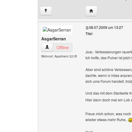
Website dieses Benutz
↑
08.07.2009 um 13:27
Titel:
AsgarSerran
AsgarSerran Benutzer-Profile anzeigen
Offline
Joar.. Verbesserungen lauer
Wohnort: Apartment 221B
Ich hoffe, das Pulver ist jetzt
Aber sind schöne Verbesserung
dachte, wenn ic hdas anpran
sich ums Forum handelt. trotz
Und das mit dem Startseite fr
Hier dann doch mal ein Lob
Freue mich schon, was noch ge
wieder etwas mehr Ruhe..
*hust*