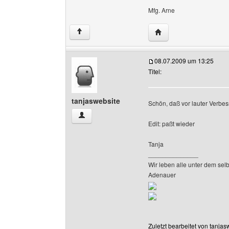
Mfg. Arne
Website dieses Benut
↑
08.07.2009 um 13:25
Titel:
tanjaswebsite
Schön, daß vor lauter Verbe
tanjaswebsite Benutzer-Profile anzeigen
Edit: paßt wieder
Tanja
______________
Wir leben alle unter dem sel
Adenauer
Zuletzt bearbeitet von tanja