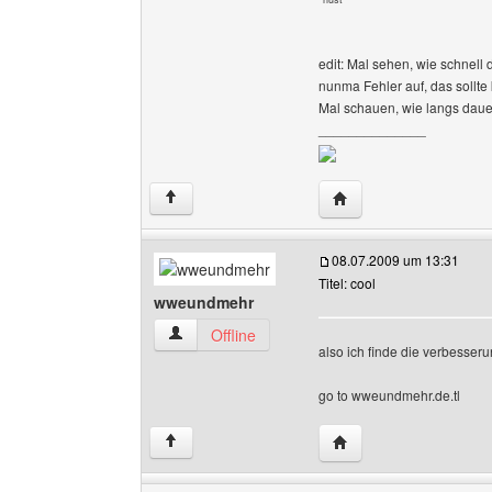
edit: Mal sehen, wie schnell
nunma Fehler auf, das sollte 
Mal schauen, wie langs dauer
______________
Website dieses Benutz
↑
08.07.2009 um 13:31
Titel: cool
wweundmehr
wweundmehr Benutzer-Profile anzeigen
Offline
also ich finde die verbesser
go to wweundmehr.de.tl
Website dieses Benut
↑