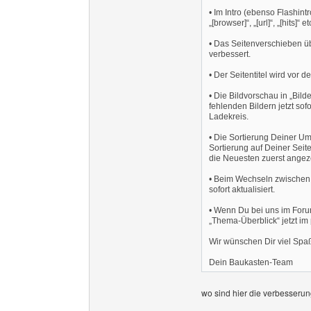
• Im Intro (ebenso Flashintr
„[browser]“, „[url]“, „[hits]“ 
• Das Seitenverschieben üb
verbessert.
• Der Seitentitel wird vor 
• Die Bildvorschau in „Bild
fehlenden Bildern jetzt so
Ladekreis.
• Die Sortierung Deiner Umfr
Sortierung auf Deiner Sei
die Neuesten zuerst angeze
• Beim Wechseln zwischen 
sofort aktualisiert.
• Wenn Du bei uns im Forum
„Thema-Überblick“ jetzt i
Wir wünschen Dir viel Sp
Dein Baukasten-Team
wo sind hier die verbesserun