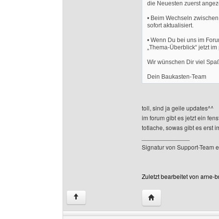
die Neuesten zuerst angeze
• Beim Wechseln zwischen 
sofort aktualisiert.
• Wenn Du bei uns im Forum
„Thema-Überblick“ jetzt i
Wir wünschen Dir viel Sp
Dein Baukasten-Team
toll, sind ja geile updates^^
im forum gibt es jetzt ein fe
totlache, sowas gibt es erst i
______________
Signatur von Support-Team e
Zuletzt bearbeitet von arne
Website dieses Benut
↑