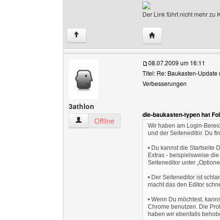
Der Link führt nicht mehr z
Website dieses Benutz
↑
08.07.2009 um 16:11
Titel: Re: Baukasten-Update 
Verbesserungen
3athlon
die-baukasten-typen hat Fo
3athlon Benutzer-Profile anzeigen
Offline
Wir haben am Login-Bereich
und der Seiteneditor. Du f
• Du kannst die Startseite 
Extras - beispielsweise die
Seiteneditor unter „Optione
• Der Seiteneditor ist sch
macht das den Editor schne
• Wenn Du möchtest, kannst
Chrome benutzen. Die Probl
haben wir ebenfalls behob