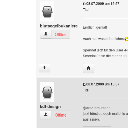
08.07.2009 um 15:57
Titel:
blutsegelbukaniere
Endlich, genial!
blutsegelbukaniere Benutzer-Profile anzeigen
Offline
Auch mal was erfreuliches
______________
Spendet jetzt für den User -N
Schreibkünste die einens 11-
Website dieses Benutz
↑
08.07.2009 um 15:57
Titel:
kdl-design
@arne-braumann:
jetzt hörst du doch mal bitte
kdl-design Benutzer-Profile anzeigen
Offline
auslassen.
______________