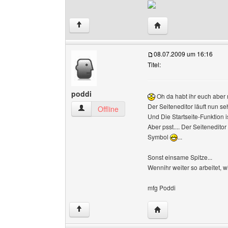
Website dieses Benutz
↑
08.07.2009 um 16:16
Titel:
poddi
Oh da habt ihr euch aber m
Der Seiteneditor läuft nun seh
poddi Benutzer-Profile anzeigen
Offline
Und Die Startseite-Funktion 
Aber psst.... Der Seitenedito
Symbol
...
Sonst einsame Spitze...
Wennihr weiter so arbeitet,
mfg Poddi
Website dieses Benutz
↑