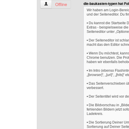
die-baukasten-typen hat Fo
arne-braumann Benutzer-Profile anzeigen
Offline
Wir haben am Login-Bereich
und der Seiteneditor. Du f
• Du kannst die Startseite 
Extras - beispielsweise die
Seiteneditor unter „Optione
• Der Seiteneditor ist sch
macht das den Editor schne
• Wenn Du möchtest, kannst
Chrome benutzen. Die Probl
haben wir ebenfalls behob
• Im Intro (ebenso Flashintr
„[browser]“, „[url]“, „[hits]“ 
• Das Seitenverschieben üb
verbessert.
• Der Seitentitel wird vor 
• Die Bildvorschau in „Bild
fehlenden Bildern jetzt so
Ladekreis.
• Die Sortierung Deiner Umfr
Sortierung auf Deiner Sei