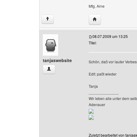
Mfg. Arne
Website dieses Benut
↑
08.07.2009 um 13:25
Titel:
tanjaswebsite
Schön, daß vor lauter Verbe
tanjaswebsite Benutzer-Profile anzeigen
Edit: paßt wieder
Tanja
______________
Wir leben alle unter dem sel
Adenauer
Zuletzt bearbeitet von tanja