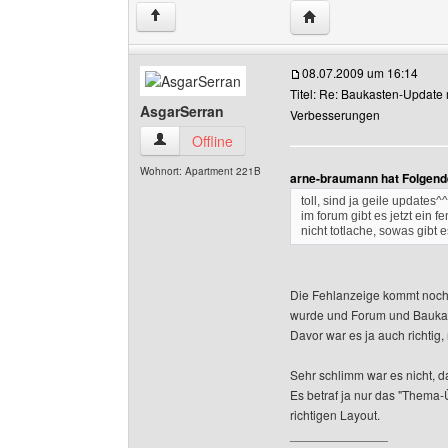
Website dieses Benutz
↑
08.07.2009 um 16:14
Titel: Re: Baukasten-Update 
AsgarSerran
Verbesserungen
AsgarSerran Benutzer-Profile anzeigen
Offline
Wohnort: Apartment 221B
arne-braumann hat Folgend
toll, sind ja geile updates^^
im forum gibt es jetzt ein 
nicht totlache, sowas gibt e
Die Fehlanzeige kommt noch
wurde und Forum und Baukas
Davor war es ja auch richtig
Sehr schlimm war es nicht, 
Es betraf ja nur das "Thema-
richtigen Layout.
______________