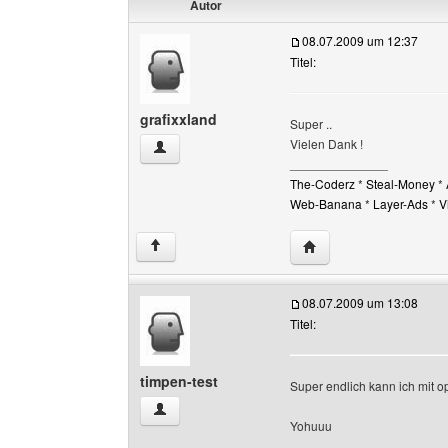
Autor
08.07.2009 um 12:37
Titel:
grafixxland
Super ..
Vielen Dank !
grafixxland Benutzer-Profile anzeigen
______________
The-Coderz
*
Steal-Money
*
Web-Banana
*
Layer-Ads
*
V
Website dieses Benutz
↑
08.07.2009 um 13:08
Titel:
timpen-test
Super endlich kann ich mit op
timpen-test Benutzer-Profile anzeigen
Yohuuu