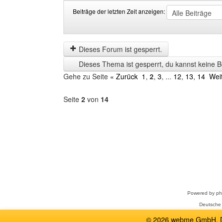
Beiträge der letzten Zeit anzeigen:
Beiträge
Order
der
by
letzten
Dieses Forum ist gesperrt.
Zeit
Dieses Thema ist gesperrt, du kannst keine B
anzeigen
Gehe zu Seite
« Zurück
1
,
2
,
3
, ...
12
,
13
,
14
Wei
Seite
2
von
14
Forum
auswählen
Powered by
p
Deutsche
© 2026 webme GmbH, De