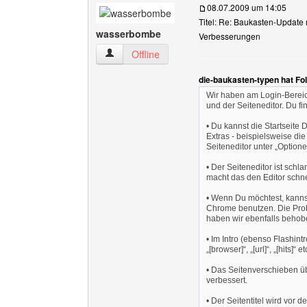
08.07.2009 um 14:05
Titel: Re: Baukasten-Update 
wasserbombe
Verbesserungen
wasserbombe Benutzer-Profile anzeigen
Offline
die-baukasten-typen hat Fo
Wir haben am Login-Bereich
und der Seiteneditor. Du f
• Du kannst die Startseite 
Extras - beispielsweise die
Seiteneditor unter „Optione
• Der Seiteneditor ist sch
macht das den Editor schne
• Wenn Du möchtest, kannst
Chrome benutzen. Die Probl
haben wir ebenfalls behob
• Im Intro (ebenso Flashintr
„[browser]“, „[url]“, „[hits]“ 
• Das Seitenverschieben üb
verbessert.
• Der Seitentitel wird vor 