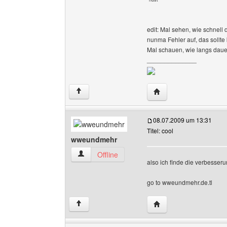
edit: Mal sehen, wie schnell
nunma Fehler auf, das sollte 
Mal schauen, wie langs dauer
______________
Website dieses Benutz
↑
08.07.2009 um 13:31
Titel: cool
wweundmehr
wweundmehr Benutzer-Profile anzeigen
Offline
also ich finde die verbesser
go to wweundmehr.de.tl
Website dieses Benut
↑