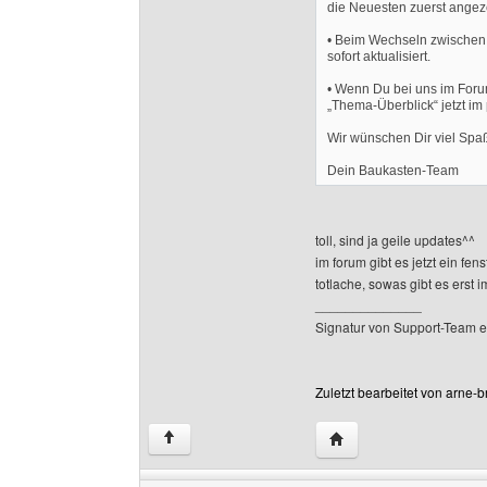
die Neuesten zuerst angeze
• Beim Wechseln zwischen 
sofort aktualisiert.
• Wenn Du bei uns im Forum
„Thema-Überblick“ jetzt i
Wir wünschen Dir viel Sp
Dein Baukasten-Team
toll, sind ja geile updates^^
im forum gibt es jetzt ein fe
totlache, sowas gibt es erst i
______________
Signatur von Support-Team e
Zuletzt bearbeitet von arne
Website dieses Benut
↑