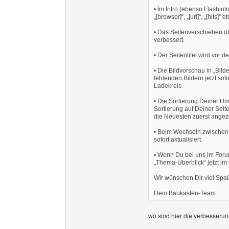
• Im Intro (ebenso Flashintr
„[browser]“, „[url]“, „[hits]“ 
• Das Seitenverschieben üb
verbessert.
• Der Seitentitel wird vor 
• Die Bildvorschau in „Bild
fehlenden Bildern jetzt so
Ladekreis.
• Die Sortierung Deiner Umfr
Sortierung auf Deiner Sei
die Neuesten zuerst angeze
• Beim Wechseln zwischen 
sofort aktualisiert.
• Wenn Du bei uns im Forum
„Thema-Überblick“ jetzt i
Wir wünschen Dir viel Sp
Dein Baukasten-Team
wo sind hier die verbesserun