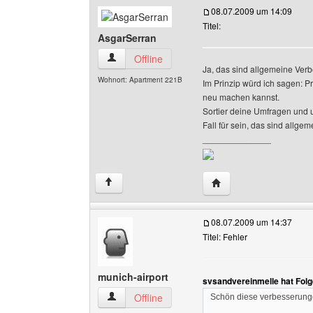
08.07.2009 um 14:09
Titel:
AsgarSerran
AsgarSerran Benutzer-Profile anzeigen
Offline
Ja, das sind allgemeine Ver
Wohnort: Apartment 221B
Im Prinzip würd ich sagen: P
neu machen kannst.
Sortier deine Umfragen und u
Fall für sein, das sind allg
______________
Website dieses Benutz
↑
08.07.2009 um 14:37
Titel: Fehler
munich-airport
svsandvereinmelle hat Fol
munich-airport Benutzer-Profile anzeigen
Offline
Schön diese verbesserung