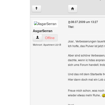
Website dieses Benutz
↑
08.07.2009 um 13:27
Titel:
AsgarSerran
AsgarSerran Benutzer-Profile anzeigen
Offline
Joar.. Verbesserungen lauer
Wohnort: Apartment 221B
Ich hoffe, das Pulver ist jetzt
Aber sind schöne Verbesserung
dachte, wenn ic hdas anpran
sich ums Forum handelt. trotz
Und das mit dem Startseite fr
Hier dann doch mal ein Lob
Freue mich schon, was noch ge
wieder etwas mehr Ruhe..
*hust*