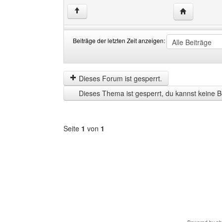
Website dies
↑
Beiträge der letzten Zeit anzeigen:
Beiträge
Order
der
by
letzten
Dieses Forum ist gesperrt.
Zeit
Dieses Thema ist gesperrt, du kannst keine B
anzeigen
Seite
1
von
1
Forum
auswählen