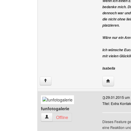
Wenn ich einen E
bedanke mich. Die
dennoch war und 
die nicht ohne l
platzieren.
Wäre nur ein Anre
Ich wünsche Euch
mit vielen Glück
Isabella
Website dies
↑
29.01.2015 um 
Titel: Extra Konta
funfotogalerie
funfotogalerie Benutzer-Profile anzeigen
Offline
Dieses Feature gef
eine Reaktion un