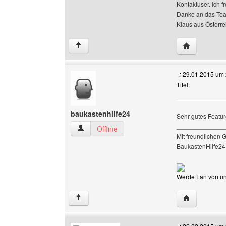
Kontaktuser. Ich 
Danke an das Te
Klaus aus Österre
Website dies
↑
29.01.2015 um 
Titel:
baukastenhilfe24
Sehr gutes Featu
______________
baukastenhilfe24 Benutzer-Profile anzeigen
Offline
Mit freundlichen 
BaukastenHilfe24
Werde Fan von uns
Website dies
↑