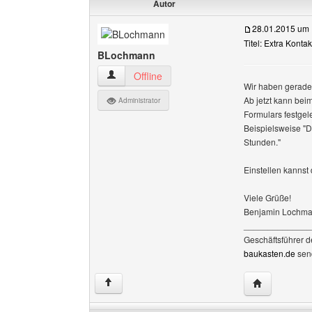
Autor
28.01.2015 um 
Titel: Extra Konta
BLochmann
BLochmann Benutzer-Profile anzeigen
Offline
Wir haben gerade 
Ab jetzt kann bei
Administrator
Formulars festgel
Beispielsweise "D
Stunden."
Einstellen kannst 
Viele Grüße!
Benjamin Lochm
______________
Geschäftsführer 
baukasten.de
sen
Website dies
↑