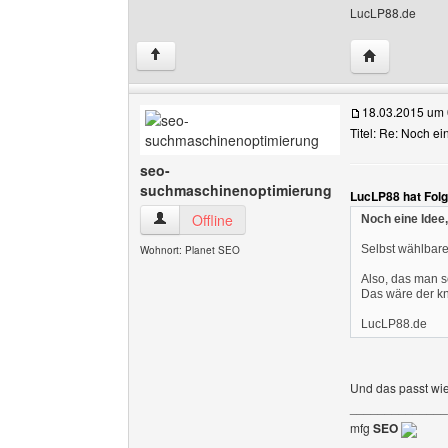
LucLP88.de
Website dies
↑
18.03.2015 um 
Titel: Re: Noch ei
seo-
suchmaschinenoptimierung
LucLP88 hat Fol
seo-suchmaschinenoptimierung Benutzer-Profi
Offline
Noch eine Idee,
Selbst wählbare
Wohnort: Planet SEO
Also, das man s
Das wäre der kn
LucLP88.de
Und das passt wi
______________
mfg
SEO