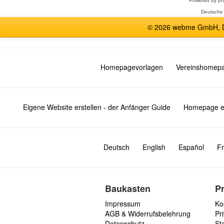
Powered by
p
Deutsche
© 2026 webme GmbH, De
Homepagevorlagen
Vereinshomep
Eigene Website erstellen - der Anfänger Guide
Homepage er
Deutsch
English
Español
Fr
Baukasten
P
Impressum
Ko
AGB & Widerrufsbelehrung
Pri
Datenschutz
St