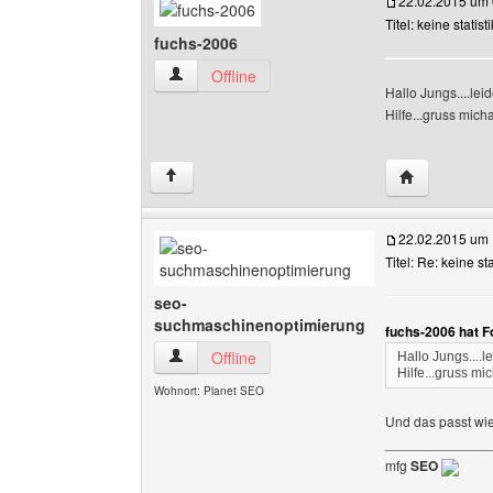
22.02.2015 um 
Titel: keine statisti
fuchs-2006
fuchs-2006 Benutzer-Profile anzeigen
Offline
Hallo Jungs....leid
Hilfe...gruss mich
Website dies
↑
22.02.2015 um 
Titel: Re: keine sta
seo-
suchmaschinenoptimierung
fuchs-2006 hat F
seo-suchmaschinenoptimierung Benutzer-Profi
Offline
Hallo Jungs....l
Hilfe...gruss mi
Wohnort: Planet SEO
Und das passt wi
______________
mfg
SEO