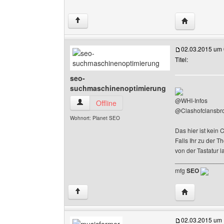
Website dies
↑
02.03.2015 um 
Titel:
seo-
suchmaschinenoptimierung
@WHI-Infos
seo-suchmaschinenoptimierung Benutzer-Profi
Offline
@Clashofclansbr
Wohnort: Planet SEO
Das hier ist kein 
Falls Ihr zu der T
von der Tastatur 
______________
mfg
SEO
Website dies
↑
02.03.2015 um 