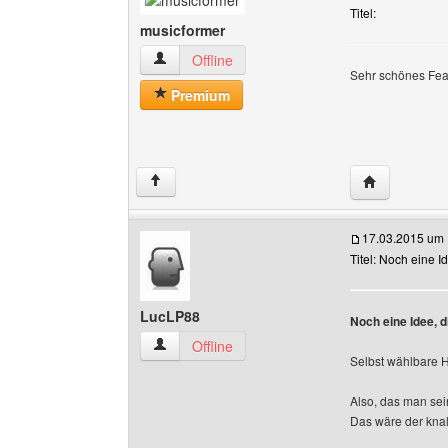
Titel:
musicformer
musicformer Benutzer-Profile anzeigen
Offline
Sehr schönes Feat
Premium
Website dies
↑
17.03.2015 um 
Titel: Noch eine I
LucLP88
Noch eine Idee, d
LucLP88 Benutzer-Profile anzeigen
Offline
Selbst wählbare H
Also, das man sei
Das wäre der knal