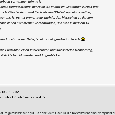
tebuch vornehmen könnte?!
einen Eintrag erhalte, schreibe ich immer im Gästebuch zurück und
ich. Dies ist dann praktisch wie ein GB-Eintrag bei mir selbst,
ar und ist es mir immer sehr wichtig, den Menschen zu danken,
t ohne lieben Kommentar verschwinden, und sich in meinem GB
.
ein Anreiz meiner Seite, ist nicht zwingend erforderlich.
he Euch allen einen kunterbunten und stressfreien Donnerstag,
en Glücklichen Momenten und Augenblicken.
e dieses Benutzers besuchen: isabellas-geschichten
2015 um 10:52
ra Kontaktformular: neues Feature
n
ature gefällt mir sehr gut. Es dankt dem User für die Kontaktaufnahme, verspricht