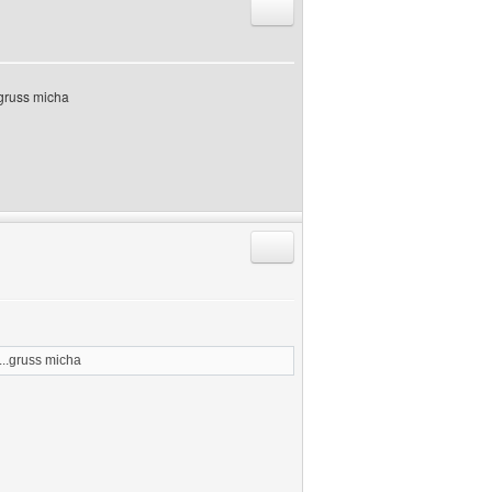
Antworten mit Zitat
..gruss micha
Antworten mit Zitat
e...gruss micha