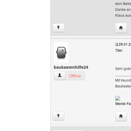
dem Betre
Danke an
Klaus aus
Websit
↑
29.01.
Titel:
baukastenhilfe24
Sehr gute
_______
baukastenhilfe24 Benutzer-Profile anze
Offline
Mit freun
Baukaste
Werde Fan
Websit
↑