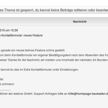
s Thema ist gesperrt, du kannst keine Beiträge editieren oder beantw
Nachricht
2015 um 15:39
ra Kontaktformular: neues Feature
 gerade ein neues kleines Feature online gestellt.
kann beim Kontaktformular ein eigener Bestätigungstext nach dem Absenden des Fo
weise "Danke für die Nachricht, wir melden uns innerhalb der nächsten 24 Stunden
n kannst du das im Extra Kontaktformular unter Einstellungen.
ße!
 Lochmann
_______
führer der webme GmbH. Support-Anfragen bitte an
hilfe@homepage-baukasten.
te dieses Benutzers besuchen: BLochmann