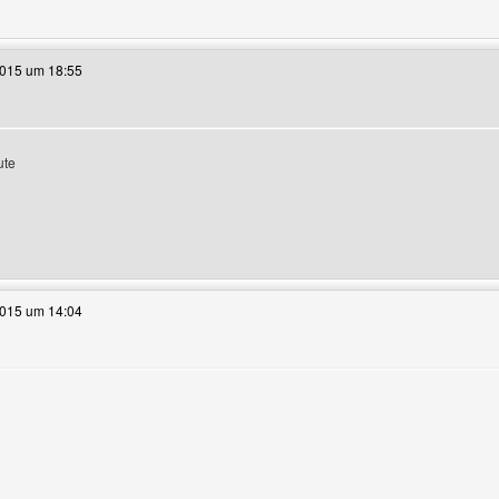
e dieses Benutzers besuchen: seo-suchmaschinenoptimierung
2015 um 18:55
igen
ute
e dieses Benutzers besuchen: Clashofclansbros
2015 um 14:04