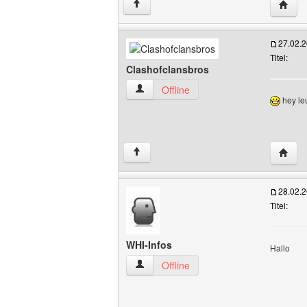
Websit
↑
27.02.
Titel:
Clashofclansbros
Clashofclansbros Benutzer-Profile anze
Offline
hey le
Websit
↑
28.02.
Titel:
WHI-Infos
Hallo
WHI-Infos Benutzer-Profile anzeigen
Offline