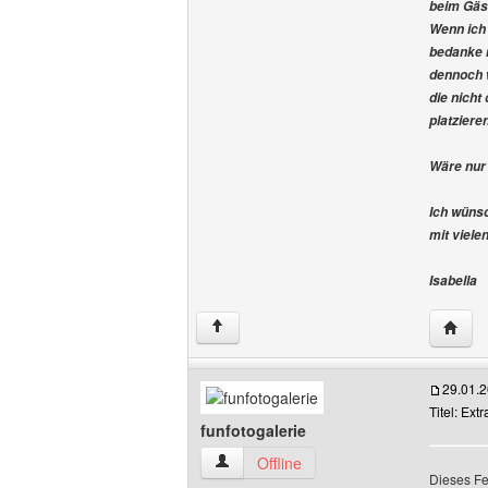
beim Gäs
Wenn ich 
bedanke m
dennoch w
die nich
platzieren
Wäre nur 
Ich wünsc
mit viel
Isabella
Websit
↑
29.01.
Titel: Ext
funfotogalerie
funfotogalerie Benutzer-Profile anzeige
Offline
Dieses Fe