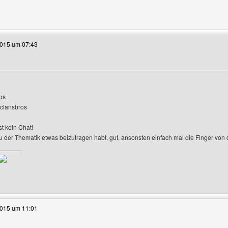
e dieses Benutzers besuchen: WHI-Infos
2015 um 07:43
os
r-Profile anzeigen
clansbros
st kein Chat!
 zu der Thematik etwas beizutragen habt, gut, ansonsten einfach mal die Finger von 
_______
e dieses Benutzers besuchen: seo-suchmaschinenoptimierung
2015 um 11:01