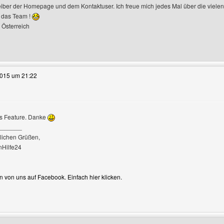
iber der Homepage und dem Kontaktuser. Ich freue mich jedes Mal über die viele
 das Team !
 Österreich
e dieses Benutzers besuchen: funfotogalerie
2015 um 21:22
s Feature. Danke
_______
igen
dlichen Grüßen,
nHilfe24
 von uns auf Facebook. Einfach hier klicken.
e dieses Benutzers besuchen: baukastenhilfe24