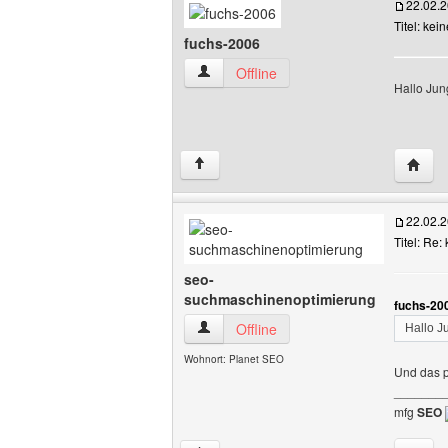
22.02.
Titel: kein
fuchs-2006
fuchs-2006 Benutzer-Profile anzeigen
Offline
Hallo Jung
Websit
↑
22.02.
Titel: Re: 
seo-
suchmaschinenoptimierung
fuchs-20
seo-suchmaschinenoptimierung Benutze
Offline
Hallo Ju
Wohnort: Planet SEO
Und das p
_______
mfg
SEO