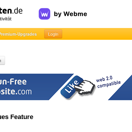
Premium-Upgrades
Login
n
ues Feature