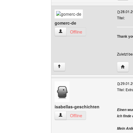
28.01.
Titel:
gomerc-de
gomerc-de Benutzer-Profile anzeigen
Offline
Thank y
Zuletzt b
Websit
↑
29.01.
Titel: Ext
isabellas-geschichten
Einen wu
isabellas-geschichten Benutzer-Profile 
Offline
Ich finde
Mein Anli