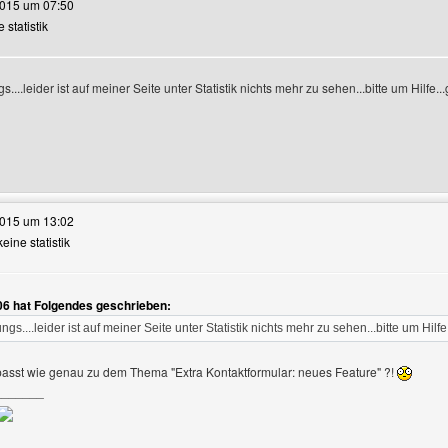
2015 um 07:50
e statistik
s....leider ist auf meiner Seite unter Statistik nichts mehr zu sehen...bitte um Hilfe.
e dieses Benutzers besuchen: fuchs-2006
2015 um 13:02
keine statistik
06 hat Folgendes geschrieben:
r-Profile anzeigen
ngs....leider ist auf meiner Seite unter Statistik nichts mehr zu sehen...bitte um Hilf
asst wie genau zu dem Thema "Extra Kontaktformular: neues Feature" ?!
_______