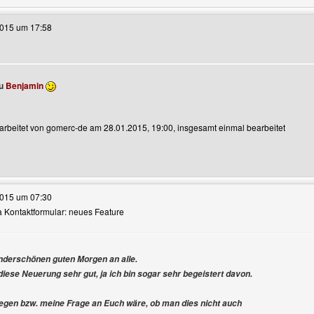
2015 um 17:58
ou
Benjamin
earbeitet von gomerc-de am 28.01.2015, 19:00, insgesamt einmal bearbeitet
e dieses Benutzers besuchen: gomerc-de
2015 um 07:30
ra Kontaktformular: neues Feature
nderschönen guten Morgen an alle.
anzeigen
 diese Neuerung sehr gut, ja ich bin sogar sehr begeistert davon.
egen bzw. meine Frage an Euch wäre, ob man dies nicht auch