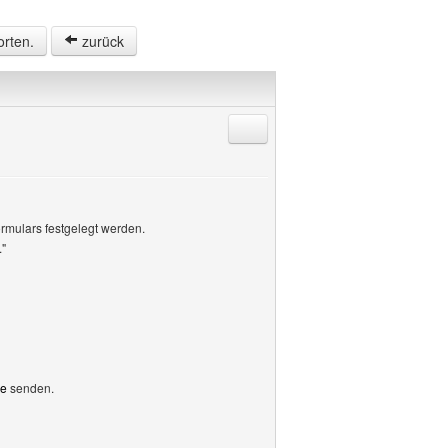
orten.
zurück
Antworten mit Zitat
rmulars festgelegt werden.
."
de
senden.