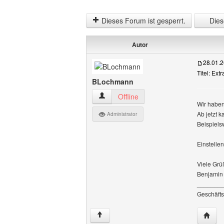
Dieses Forum ist gesperrt.
Diese
Autor
28.01.
Titel: Ext
BLochmann
BLochmann Benutzer-Profile anzeigen
Offline
Wir haben
Ab jetzt 
Administrator
Beispiels
Einstelle
Viele Grü
Benjamin
_______
Geschäfts
Websi
↑