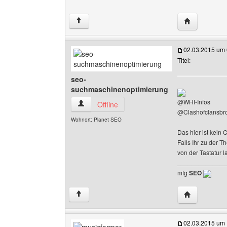
Website dies
↑
02.03.2015 um 
Titel:
seo-
suchmaschinenoptimierung
@WHI-Infos
seo-suchmaschinenoptimierung Benutzer-Profi
Offline
@Clashofclansbr
Wohnort: Planet SEO
Das hier ist kein 
Falls Ihr zu der T
von der Tastatur 
______________
mfg
SEO
Website dies
↑
02.03.2015 um 