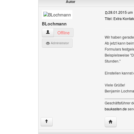
Autor
28.01.2015 um 
Titel: Extra Konta
BLochmann
BLochmann Benutzer-Profile anzeigen
Offline
Wir haben gerade 
Ab jetzt kann bei
Administrator
Formulars festgel
Beispielsweise "D
Stunden."
Einstellen kannst 
Viele Grüße!
Benjamin Lochm
______________
Geschäftsführer 
baukasten.de
sen
Website dies
↑