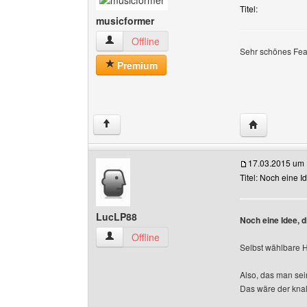
Titel:
musicformer
musicformer Benutzer-Profile anzeigen
Offline
Sehr schönes Feat
Premium
Website dies
↑
17.03.2015 um 
Titel: Noch eine I
LucLP88
Noch eine Idee, d
LucLP88 Benutzer-Profile anzeigen
Offline
Selbst wählbare H
Also, das man sei
Das wäre der knal