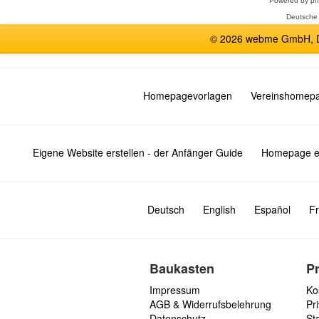
Powered by
p
Deutsche
© 2026 webme GmbH, De
Homepagevorlagen
Vereinshomep
Eigene Website erstellen - der Anfänger Guide
Homepage er
Deutsch
English
Español
Fr
Baukasten
P
Impressum
Ko
AGB & Widerrufsbelehrung
Pri
Datenschutz
St