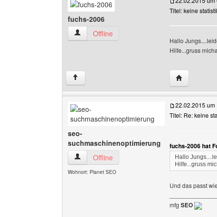
22.02.2015 um 
Titel: keine statisti
fuchs-2006
fuchs-2006 Benutzer-Profile anzeigen
Offline
Hallo Jungs....leid
Hilfe...gruss mich
Website dies
↑
22.02.2015 um 
Titel: Re: keine sta
seo-
suchmaschinenoptimierung
fuchs-2006 hat F
seo-suchmaschinenoptimierung Benutzer-Profi
Offline
Hallo Jungs....l
Hilfe...gruss mi
Wohnort: Planet SEO
Und das passt wi
______________
mfg
SEO