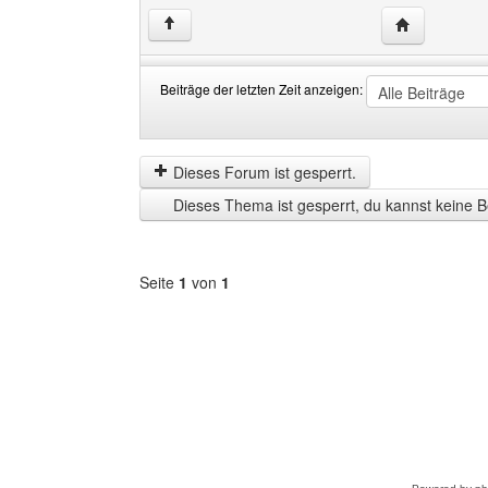
Website dies
↑
Beiträge der letzten Zeit anzeigen:
Beiträge
Order
der
by
letzten
Dieses Forum ist gesperrt.
Zeit
Dieses Thema ist gesperrt, du kannst keine B
anzeigen
Seite
1
von
1
Forum
auswählen