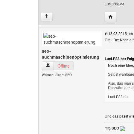
LucLP88.de
Website dies
↑
18.03.2015 um 
Titel: Re: Noch ei
seo-
suchmaschinenoptimierung
LucLP88 hat Fol
seo-suchmaschinenoptimierung Benutzer-Profi
Offline
Noch eine Idee,
Selbst wählbare
Wohnort: Planet SEO
Also, das man s
Das wäre der kn
LucLP88.de
Und das passt wi
______________
mfg
SEO