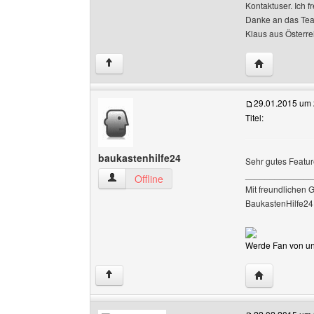
Kontaktuser. Ich 
Danke an das Te
Klaus aus Österre
Website dies
↑
29.01.2015 um 
Titel:
baukastenhilfe24
Sehr gutes Featu
______________
baukastenhilfe24 Benutzer-Profile anzeigen
Offline
Mit freundlichen 
BaukastenHilfe24
Werde Fan von uns
Website dies
↑