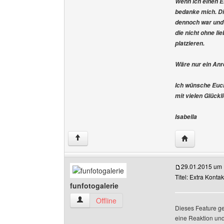
Wenn ich einen E
bedanke mich. Die
dennoch war und 
die nicht ohne l
platzieren.
Wäre nur ein Anre
Ich wünsche Euch
mit vielen Glück
Isabella
Website dies
↑
29.01.2015 um 
Titel: Extra Konta
funfotogalerie
funfotogalerie Benutzer-Profile anzeigen
Offline
Dieses Feature gef
eine Reaktion un