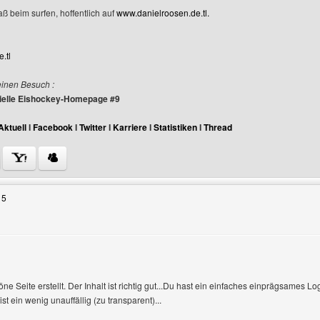
aß beim surfen, hoffentlich auf
www.danielroosen.de.tl.
.tl
einen Besuch :
izielle Eishockey-Homepage #9
Aktuell
I
Facebook
I
Twitter
I
Karriere
I
Statistiken
I
Thread
Benutzers besuchen: danielroosen
15
ne Seite erstellt. Der Inhalt ist richtig gut...Du hast ein einfaches einprägsames Log
 ein wenig unauffällig (zu transparent)...