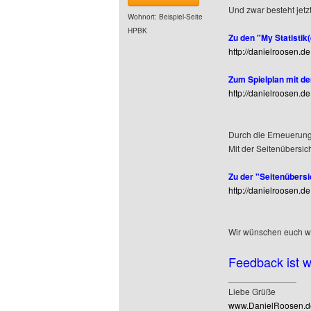
Und zwar besteht jetz
Wohnort: Beispiel-Seite
HPBK
Zu den "My Statistik
http://danielroosen.d
Zum Spielplan mit de
http://danielroosen.de
Durch die Erneuerung
Mit der Seitenübersich
Zu der "Seitenübersi
http://danielroosen.de
Wir wünschen euch wie
Feedback ist 
______________
Liebe Grüße
www.DanielRoosen.de