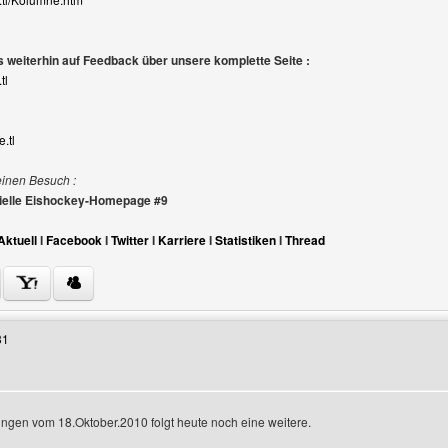
 weiterhin auf Feedback über unsere komplette Seite :
tl
.tl
einen Besuch :
izielle Eishockey-Homepage #9
Aktuell
I
Facebook
I
Twitter
I
Karriere
I
Statistiken
I
Thread
Benutzers besuchen: danielroosen
31
ngen vom 18.Oktober.2010 folgt heute noch eine weitere.