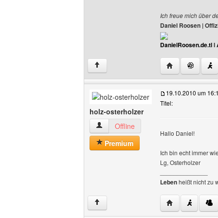
Ich freue mich über d
Daniel Roosen | Off
DanielRoosen.de.tl
I
Website dieses 
↑
19.10.2010 um 16:
Titel:
holz-osterholzer
holz-osterholzer Benutzer-Profile anzei
Offline
Hallo Daniel!
Premium
Ich bin echt immer wi
Lg, Osterholzer
______________
Leben
heißt nicht zu 
Website dieses B
↑