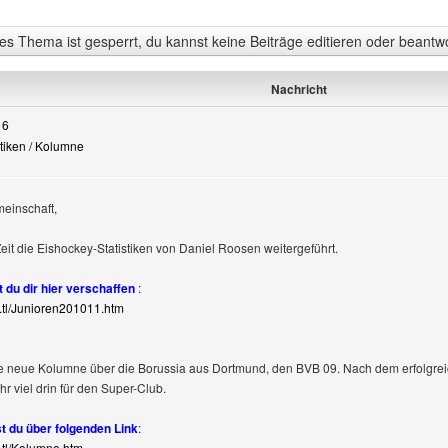
s Thema ist gesperrt, du kannst keine Beiträge editieren oder beantw
Nachricht
16
stiken / Kolumne
einschaft,
Zeit die Eishockey-Statistiken von Daniel Roosen weitergeführt.
t du dir hier verschaffen
:
e.tl/Junioren201011.htm
e neue Kolumne über die Borussia aus Dortmund, den BVB 09. Nach dem erfolgrei
hr viel drin für den Super-Club.
t du über folgenden Link
:
e.tl/Kolumne.htm