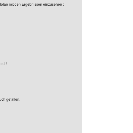
ielplan mit den Ergebnissen einzusehen :
e.tl
!
uch gefallen.