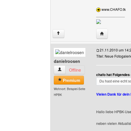
www.CHAFO.tk
______________
Website dieses 
↑
21.11.2010 um 14:
Titel: Neue Fotogaleri
danielroosen
danielroosen Benutzer-Profile anzeigen
Offline
chafo hat Folgendes
Premium
Du hast eine echt sc
Wohnort: Beispiel-Seite
Vielen Dank für dein
HPBK
Hallo liebe HPBK-Use
neben vielen Aktualis