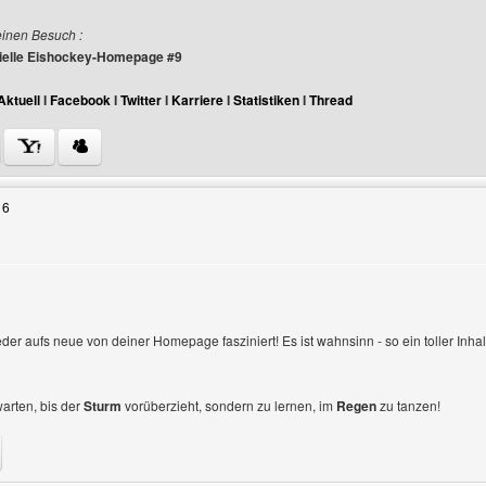
einen Besuch :
izielle Eishockey-Homepage #9
Aktuell
I
Facebook
I
Twitter
I
Karriere
I
Statistiken
I
Thread
Benutzers besuchen: danielroosen
16
gen
eder aufs neue von deiner Homepage fasziniert! Es ist wahnsinn - so ein toller Inha
warten, bis der
Sturm
vorüberzieht, sondern zu lernen, im
Regen
zu tanzen!
enutzers besuchen: holz-osterholzer