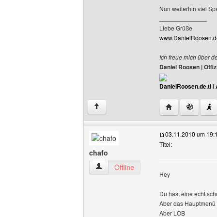
Nun weiterhin viel Sp
______________
Liebe Grüße
www.DanielRoosen.de
Ich freue mich über d
Daniel Roosen | Off
DanielRoosen.de.tl
I
Website dieses 
↑
03.11.2010 um 19:
Titel:
chafo
chafo Benutzer-Profile anzeigen
Offline
Hey
Du hast eine echt schö
Aber das Hauptmenü ist
Aber LOB