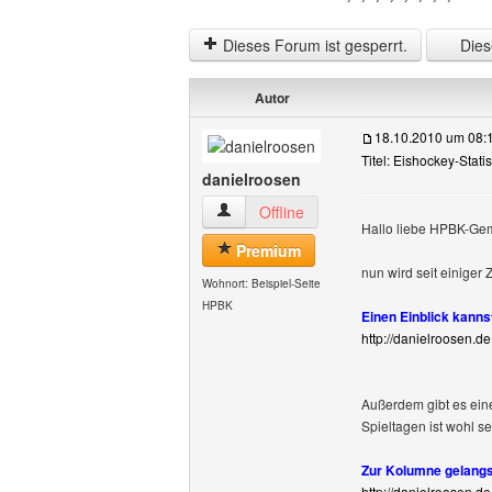
Dieses Forum ist gesperrt.
Diese
Autor
18.10.2010 um 08:
Titel: Eishockey-Stati
danielroosen
danielroosen Benutzer-Profile anzeigen
Offline
Hallo liebe HPBK-Gem
Premium
nun wird seit einiger 
Wohnort: Beispiel-Seite
HPBK
Einen Einblick kanns
http://danielroosen.d
Außerdem gibt es ein
Spieltagen ist wohl se
Zur Kolumne gelangs
http://danielroosen.d