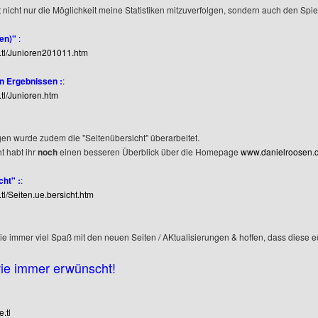
t nicht nur die Möglichkeit meine Statistiken mitzuverfolgen, sondern auch den Sp
(en)"
:
e.tl/Junioren201011.htm
n Ergebnissen :
:
.tl/Junioren.htm
en wurde zudem die "Seitenübersicht" überarbeitet.
t habt ihr
noch
einen besseren Überblick über die Homepage
www.danielroosen.d
cht" :
:
.tl/Seiten.ue.bersicht.htm
 immer viel Spaß mit den neuen Seiten / AKtualisierungen & hoffen, dass diese e
wie immer erwünscht!
.tl