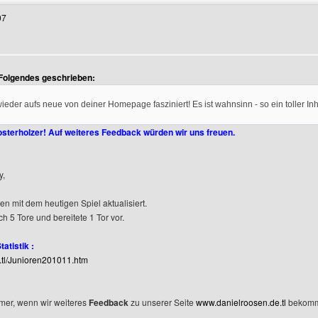
07
 Folgendes geschrieben:
wieder aufs neue von deiner Homepage fasziniert! Es ist wahnsinn - so ein toller In
osterholzer! Auf weiteres Feedback würden wir uns freuen.
y,
en mit dem heutigen Spiel aktualisiert.
ch 5 Tore und bereitete 1 Tor vor.
atistik :
e.tl/Junioren201011.htm
mmer, wenn wir weiteres
Feedback
zu unserer Seite
www.danielroosen.de.tl
bekomm