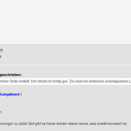
Benutzers besuchen: chafo
20
e
 geschrieben:
höne Seite erstellt. Der Inhalt ist richtig gut...Du hast ein einfaches einprägsames L
 Kompliment !
r,
ierungen zu jeder Zeit gibt es heute wieder etwas neues, was erwähnenswert ist.