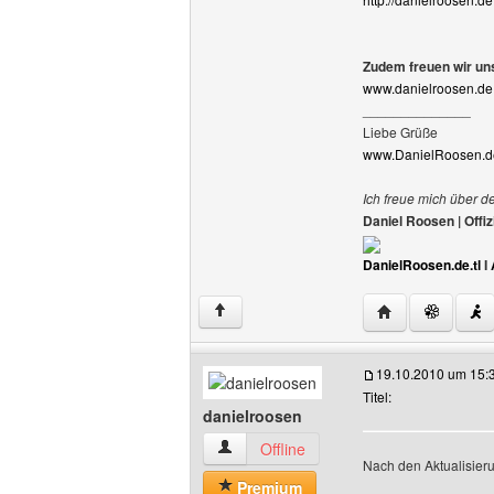
Zudem freuen wir uns
www.danielroosen.de.
______________
Liebe Grüße
www.DanielRoosen.de
Ich freue mich über d
Daniel Roosen | Off
DanielRoosen.de.tl
I
Website dieses 
↑
19.10.2010 um 15:
Titel:
danielroosen
danielroosen Benutzer-Profile anzeigen
Offline
Nach den Aktualisieru
Premium