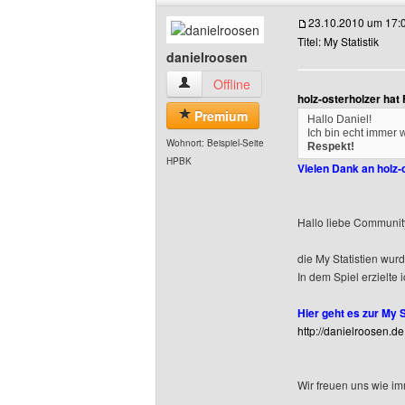
23.10.2010 um 17:
Titel: My Statistik
danielroosen
danielroosen Benutzer-Profile anzeigen
Offline
holz-osterholzer hat
Premium
Hallo Daniel!
Ich bin echt immer 
Wohnort: Beispiel-Seite
Respekt!
HPBK
Vielen Dank an holz-
Hallo liebe Communit
die My Statistien wurd
In dem Spiel erzielte i
Hier geht es zur My St
http://danielroosen.d
Wir freuen uns wie i