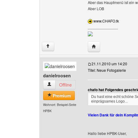
Aber das Hauptmenü ist ein wen
Aber LOB
www.CHAFO.tk
______________
Website dieses Benutze
↑
21.11.2010 um 14:20
Titel: Neue Fotogalerie
danielroosen
danielroosen Benutzer-Profile anzeigen
Offline
chafo hat Folgendes geschri
Premium
Du hast eine echt schöne Seit
einprägsames Logo...
Wohnort: Beispiel-Seite
HPBK
Vielen Dank für dein Kompli
Hallo liebe HPBK-User,