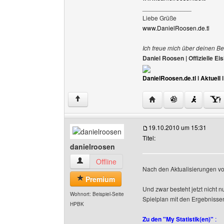
______________
Liebe Grüße
www.DanielRoosen.de.tl
Ich freue mich über deinen Be
Daniel Roosen | Offizielle 
DanielRoosen.de.tl
I
Aktuell
Website dieses Benutze
↑
19.10.2010 um 15:31
Titel:
danielroosen
danielroosen Benutzer-Profile anzeigen
Offline
Nach den Aktualisierungen vo
Premium
Und zwar besteht jetzt nicht 
Wohnort: Beispiel-Seite
Spielplan mit den Ergebnisse
HPBK
Zu den "My Statistik(en)"
: