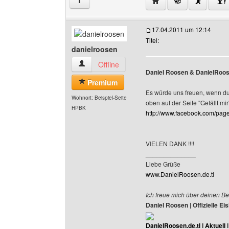
Website dieses Benutze
↑
17.04.2011 um 12:14
Titel:
danielroosen
danielroosen Benutzer-Profile anzeigen
Offline
Daniel Roosen & DanielRoose
Premium
Es würde uns freuen, wenn du a
Wohnort: Beispiel-Seite
oben auf der Seite "Gefällt mir"
HPBK
http://www.facebook.com/pa
VIELEN DANK !!!!
______________
Liebe Grüße
www.DanielRoosen.de.tl
Ich freue mich über deinen Be
Daniel Roosen | Offizielle 
DanielRoosen.de.tl
I
Aktuell