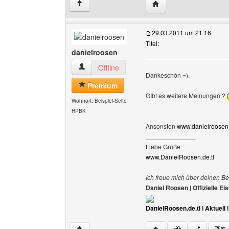
Website dieses Benutz
↑
29.03.2011 um 21:16
Titel:
danielroosen
danielroosen Benutzer-Profile anzeigen
Offline
Dankeschön =).
Premium
GIbt es weitere Meinungen ?
Wohnort: Beispiel-Seite
HPBK
Ansonsten
www.danielroosen.
______________
Liebe Grüße
www.DanielRoosen.de.tl
Ich freue mich über deinen Be
Daniel Roosen | Offizielle 
DanielRoosen.de.tl
I
Aktuell