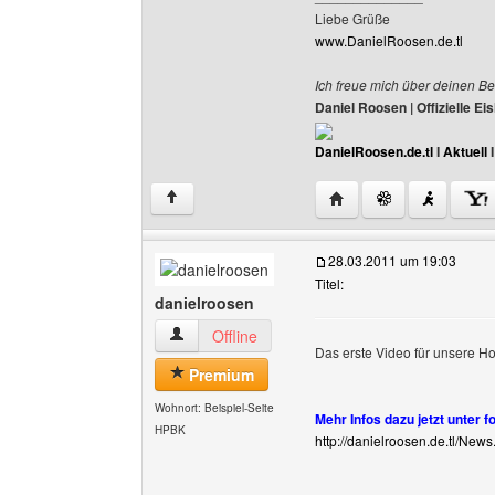
Liebe Grüße
www.DanielRoosen.de.tl
Ich freue mich über deinen Be
Daniel Roosen | Offizielle 
DanielRoosen.de.tl
I
Aktuell
Website dieses Benutze
↑
28.03.2011 um 19:03
Titel:
danielroosen
danielroosen Benutzer-Profile anzeigen
Offline
Das erste Video für unsere
Premium
Wohnort: Beispiel-Seite
Mehr Infos dazu jetzt unter f
HPBK
http://danielroosen.de.tl/News