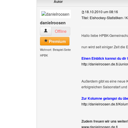
Autor
18.10.2010 um 08:16
Titel: Eishockey-Statistiken /
danielroosen
danielroosen Benutzer-Profile anzeigen
Offline
Hallo liebe HPBK-Gemeinscha
Premium
nun wird seit einiger Zeit die
Wohnort: Beispiel-Seite
HPBK
Einen Einblick kannst du dir
http://danielroosen.de.tl/Jun
Außerdem gibt es eine neue 
erfolgreichen Saisonstart und 
Zur Kolumne gelangst du übe
http://danielroosen.de.tl/Kol
Zudem freuen wir uns weiter
www.danielroosen.de.tl