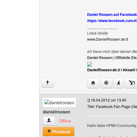
Daniel Roosen auf Facebook (j
https://www.facebook.com/
______________
Liebe Grüße
www.DanielRoosen.de.tl
Ich freue mich über deinen Be
Daniel Roosen | Offizielle 
DanielRoosen.de.tl
I
Aktuell
Website dieses Benutze
↑
18.04.2012 um 13:40
Titel: Facebook-Fan-Page (G
danielroosen
danielroosen Benutzer-Profile anzeigen
Offline
Hallo liebe HPBK-Community,
Premium