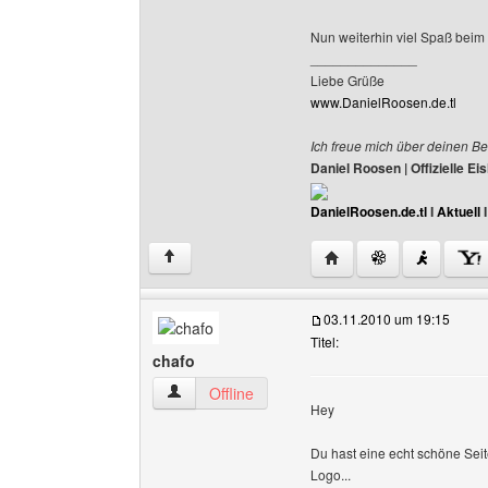
Nun weiterhin viel Spaß beim s
______________
Liebe Grüße
www.DanielRoosen.de.tl
Ich freue mich über deinen Be
Daniel Roosen | Offizielle 
DanielRoosen.de.tl
I
Aktuell
Website dieses Benutze
↑
03.11.2010 um 19:15
Titel:
chafo
chafo Benutzer-Profile anzeigen
Offline
Hey
Du hast eine echt schöne Seite 
Logo...