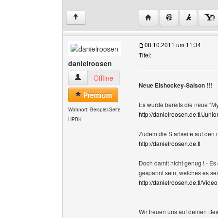
Website dieses Benutze
↑
08.10.2011 um 11:34
Titel:
danielroosen
danielroosen Benutzer-Profile anzeigen
Offline
Neue Eishockey-Saison !!!
Premium
Es wurde bereits die neue "My 
Wohnort: Beispiel-Seite
http://danielroosen.de.tl/Jun
HPBK
Zudem die Startseite auf den 
http://danielroosen.de.tl
Doch damit nicht genug ! - Es
gespannt sein, welches es sei
http://danielroosen.de.tl/Vide
Wir freuen uns auf deinen Bes