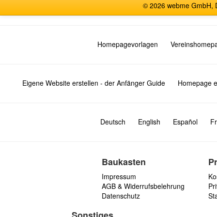
© 2026 webme GmbH, De
Homepagevorlagen
Vereinshomep
Eigene Website erstellen - der Anfänger Guide
Homepage er
Deutsch
English
Español
Fr
Baukasten
P
Impressum
Ko
AGB & Widerrufsbelehrung
Pri
Datenschutz
St
Sonstiges