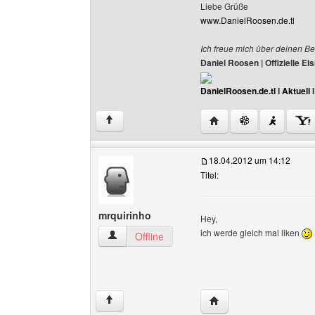
Liebe Grüße
www.DanielRoosen.de.tl
Ich freue mich über deinen Be
Daniel Roosen | Offizielle 
DanielRoosen.de.tl
I
Aktuell
Website dieses Benutze
↑
18.04.2012 um 14:12
Titel:
mrquirinho
Hey,
ich werde gleich mal liken
mrquirinho Benutzer-Profile anzeigen
Offline
Website dieses Benutze
↑