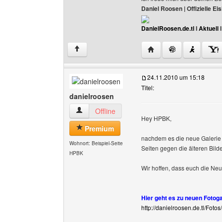
Daniel Roosen | Offizielle 
DanielRoosen.de.tl
I
Aktuell
Website dieses Benutze
↑
24.11.2010 um 15:18
Titel:
danielroosen
danielroosen Benutzer-Profile anzeigen
Offline
Hey HPBK,
Premium
nachdem es die neue Galerie g
Wohnort: Beispiel-Seite
Seiten gegen die älteren Bild
HPBK
Wir hoffen, dass euch die Neu
Hier geht es zu neuen Fotoga
http://danielroosen.de.tl/Fotos