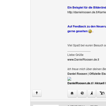
Ein Beispiel für die Bilderän
http://danielroosen.de.tl/Karri
Auf Feedback zu den Neuerun
gerne gesehen
.
Viel Spaß bei euren Besuch a
______________
Liebe Grüße
www.DanielRoosen.de.tl
Ich freue mich über deinen Be
Daniel Roosen | Offizielle 
DanielRoosen.de.tl
I
Aktuell
Website dieses Benutze
↑