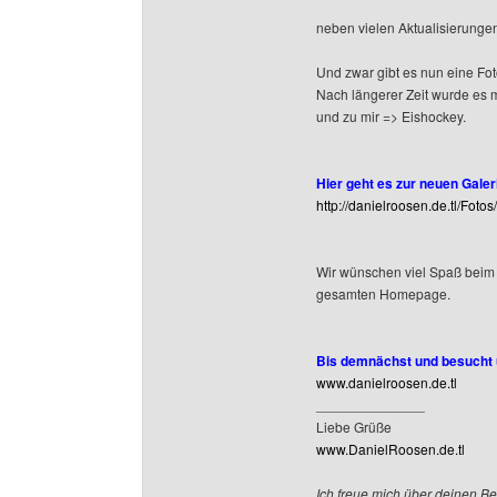
neben vielen Aktualisierungen
Und zwar gibt es nun eine Foto
Nach längerer Zeit wurde es 
und zu mir => Eishockey.
Hier geht es zur neuen Galeri
http://danielroosen.de.tl/Fotos
Wir wünschen viel Spaß beim
gesamten Homepage.
Bis demnächst und besucht u
www.danielroosen.de.tl
______________
Liebe Grüße
www.DanielRoosen.de.tl
Ich freue mich über deinen Be