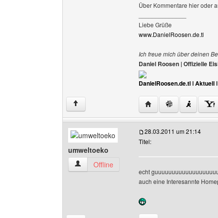
Über Kommentare hier oder a
______________
Liebe Grüße
www.DanielRoosen.de.tl
Ich freue mich über deinen Be
Daniel Roosen | Offizielle 
DanielRoosen.de.tl
I
Aktuell
Website dieses Benutze
↑
28.03.2011 um 21:14
Titel:
umweltoeko
umweltoeko Benutzer-Profile anzeigen
Offline
echt guuuuuuuuuuuuuuuuuu
auch eine Interesannte Hom