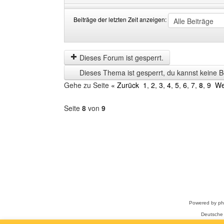
Beiträge der letzten Zeit anzeigen:
Beiträge
Order
der
by
letzten
Dieses Forum ist gesperrt.
Zeit
Dieses Thema ist gesperrt, du kannst keine B
anzeigen
Gehe zu Seite
« Zurück
1
,
2
,
3
,
4
,
5
,
6
,
7
,
8
,
9
We
Seite
8
von
9
Forum
auswählen
Powered by
p
Deutsche