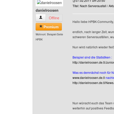
07.02.2011 um 20:50
Titel: Nach Serverausfall / Ak
danielroosen
danielroosen Benutzer-Profile anzeigen
Offline
Hallo liebe HPBK-Community,
Premium
endlich, nach langer Zeit, wu
Wohnort: Beispiel-Seite
schweren Serverausfällen, wur
HPBK
Nun wird natürlich wieder flei
Beispiel sind die Statistiken :
http://danielroosen.de.tl/Jun
Was es demnächst noch für Ne
www.danielroosen.de.tl
nachle
http://danielroosen.de.tl/News
Nun wünscht euch das Team vo
weiterhin auf positives Feed
______________