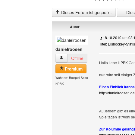
Dieses Forum ist gesperrt.
Diese
Autor
18.10.2010 um 08:
Titel: Eishockey-Stati
danielroosen
danielroosen Benutzer-Profile anzeigen
Offline
Hallo liebe HPBK-Gem
Premium
nun wird seit einiger 
Wohnort: Beispiel-Seite
HPBK
Einen Einblick kanns
http://danielroosen.d
Außerdem gibt es ein
Spieltagen ist wohl se
Zur Kolumne gelangs
http://danielroosen.d