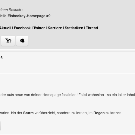
einen Besuch :
izielle Eishockey-Homepage #9
Aktuell
I
Facebook
I
Twitter
I
Karriere
I
Statistiken
I
Thread
Benutzers besuchen: danielroosen
16
gen
eder aufs neue von deiner Homepage fasziniert! Es ist wahnsinn - so ein toller Inha
warten, bis der
Sturm
vorüberzieht, sondern zu lernen, im
Regen
zu tanzen!
enutzers besuchen: holz-osterholzer