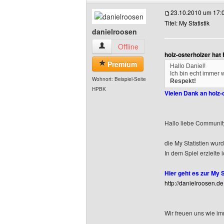
23.10.2010 um 17:
Titel: My Statistik
danielroosen
danielroosen Benutzer-Profile anzeigen
Offline
holz-osterholzer hat
Premium
Hallo Daniel!
Ich bin echt immer 
Wohnort: Beispiel-Seite
Respekt!
HPBK
Vielen Dank an holz-
Hallo liebe Communit
die My Statistien wurd
In dem Spiel erzielte i
Hier geht es zur My St
http://danielroosen.d
Wir freuen uns wie i