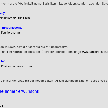
t nicht nur die Möglichkeit meine Statistiken mitzuverfolgen, sondern auch den Sp
(en)"
:
e.tl/Junioren201011.htm
n Ergebnissen :
:
.tl/Junioren.htm
en wurde zudem die "Seitenübersicht" überarbeitet.
t habt ihr
noch
einen besseren Überblick über die Homepage
www.danielroosen.d
cht" :
:
.tl/Seiten.ue.bersicht.htm
 immer viel Spaß mit den neuen Seiten / AKtualisierungen & hoffen, dass diese e
wie immer erwünscht!
.tl