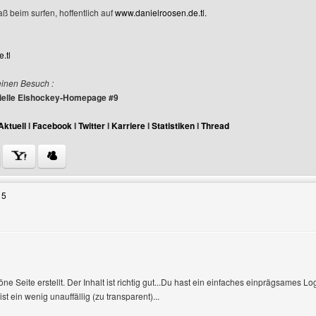
aß beim surfen, hoffentlich auf
www.danielroosen.de.tl.
.tl
einen Besuch :
izielle Eishockey-Homepage #9
Aktuell
I
Facebook
I
Twitter
I
Karriere
I
Statistiken
I
Thread
Benutzers besuchen: danielroosen
15
ne Seite erstellt. Der Inhalt ist richtig gut...Du hast ein einfaches einprägsames Log
 ein wenig unauffällig (zu transparent)...