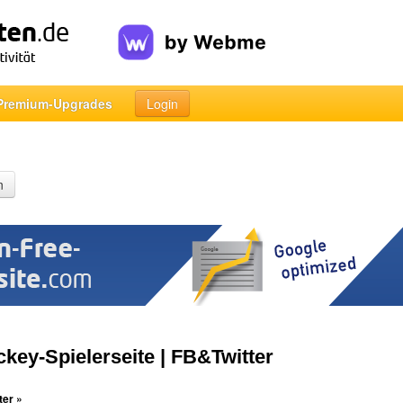
Premium-Upgrades
Login
n
ckey-Spielerseite | FB&Twitter
ter »