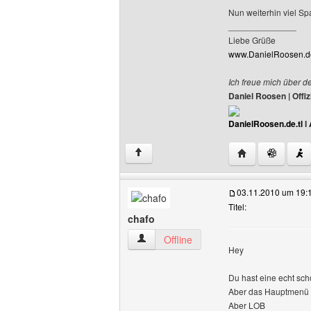
Nun weiterhin viel Sp
______________
Liebe Grüße
www.DanielRoosen.de
Ich freue mich über d
Daniel Roosen | Off
DanielRoosen.de.tl
I
Website dieses 
↑
03.11.2010 um 19:
Titel:
chafo
chafo Benutzer-Profile anzeigen
Offline
Hey
Du hast eine echt schö
Aber das Hauptmenü ist
Aber LOB