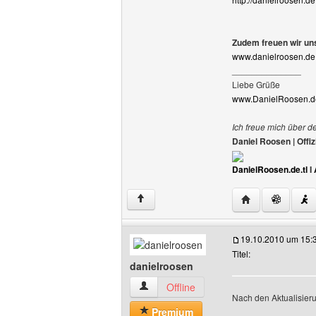
Zudem freuen wir uns
www.danielroosen.de.
______________
Liebe Grüße
www.DanielRoosen.de
Ich freue mich über d
Daniel Roosen | Off
DanielRoosen.de.tl
I
Website dieses 
↑
19.10.2010 um 15:
Titel:
danielroosen
danielroosen Benutzer-Profile anzeigen
Offline
Nach den Aktualisieru
Premium