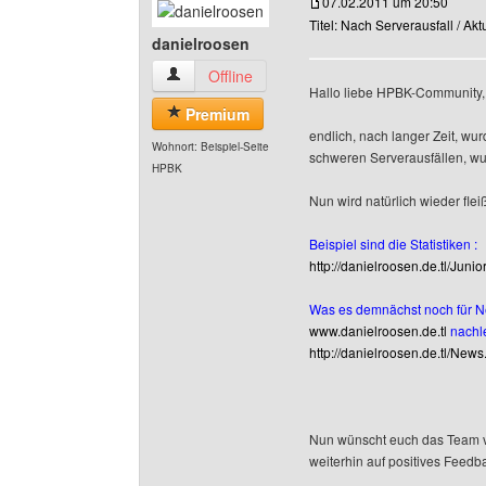
07.02.2011 um 20:50
Titel: Nach Serverausfall / Ak
danielroosen
danielroosen Benutzer-Profile anzeigen
Offline
Hallo liebe HPBK-Community,
Premium
endlich, nach langer Zeit, wu
Wohnort: Beispiel-Seite
schweren Serverausfällen, wur
HPBK
Nun wird natürlich wieder flei
Beispiel sind die Statistiken :
http://danielroosen.de.tl/Jun
Was es demnächst noch für Ne
www.danielroosen.de.tl
nachle
http://danielroosen.de.tl/News
Nun wünscht euch das Team vo
weiterhin auf positives Feed
______________