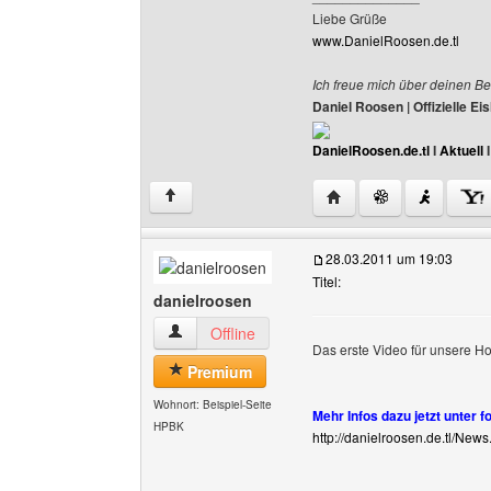
Liebe Grüße
www.DanielRoosen.de.tl
Ich freue mich über deinen Be
Daniel Roosen | Offizielle 
DanielRoosen.de.tl
I
Aktuell
Website dieses Benutze
↑
28.03.2011 um 19:03
Titel:
danielroosen
danielroosen Benutzer-Profile anzeigen
Offline
Das erste Video für unsere
Premium
Wohnort: Beispiel-Seite
Mehr Infos dazu jetzt unter f
HPBK
http://danielroosen.de.tl/News