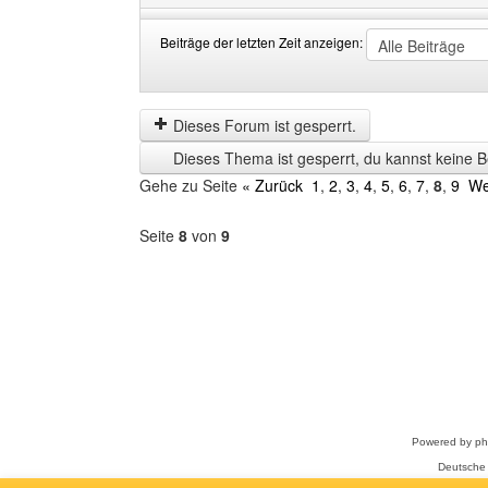
Beiträge der letzten Zeit anzeigen:
Beiträge
Order
der
by
letzten
Dieses Forum ist gesperrt.
Zeit
Dieses Thema ist gesperrt, du kannst keine B
anzeigen
Gehe zu Seite
« Zurück
1
,
2
,
3
,
4
,
5
,
6
,
7
,
8
,
9
We
Seite
8
von
9
Forum
auswählen
Powered by
p
Deutsche