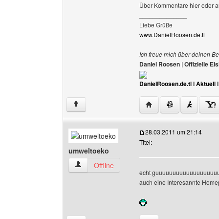
Über Kommentare hier oder a
______________
Liebe Grüße
www.DanielRoosen.de.tl
Ich freue mich über deinen Be
Daniel Roosen | Offizielle 
DanielRoosen.de.tl
I
Aktuell
Website dieses Benutze
↑
28.03.2011 um 21:14
Titel:
umweltoeko
umweltoeko Benutzer-Profile anzeigen
Offline
echt guuuuuuuuuuuuuuuuuu
auch eine Interesannte Hom