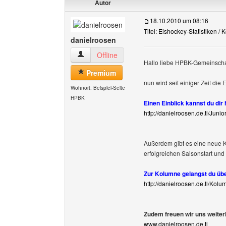
Autor
18.10.2010 um 08:16
Titel: Eishockey-Statistiken /
danielroosen
danielroosen Benutzer-Profile anzeigen
Offline
Hallo liebe HPBK-Gemeinscha
Premium
nun wird seit einiger Zeit die
Wohnort: Beispiel-Seite
HPBK
Einen Einblick kannst du dir
http://danielroosen.de.tl/Jun
Außerdem gibt es eine neue 
erfolgreichen Saisonstart und 
Zur Kolumne gelangst du übe
http://danielroosen.de.tl/Kol
Zudem freuen wir uns weiter
www.danielroosen.de.tl