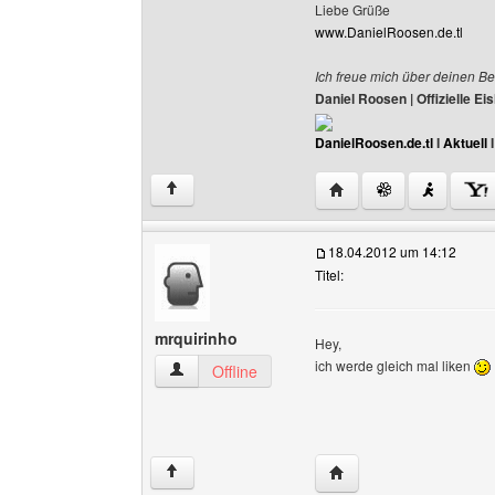
Liebe Grüße
www.DanielRoosen.de.tl
Ich freue mich über deinen Be
Daniel Roosen | Offizielle 
DanielRoosen.de.tl
I
Aktuell
Website dieses Benutze
↑
18.04.2012 um 14:12
Titel:
mrquirinho
Hey,
ich werde gleich mal liken
mrquirinho Benutzer-Profile anzeigen
Offline
Website dieses Benutze
↑