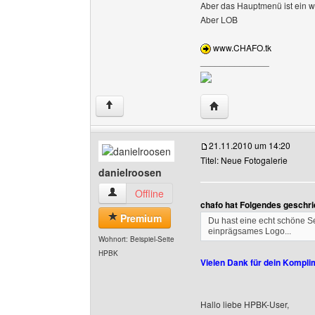
Aber das Hauptmenü ist ein wen
Aber LOB
www.CHAFO.tk
______________
Website dieses Benutze
↑
21.11.2010 um 14:20
Titel: Neue Fotogalerie
danielroosen
danielroosen Benutzer-Profile anzeigen
Offline
chafo hat Folgendes geschri
Premium
Du hast eine echt schöne Seit
einprägsames Logo...
Wohnort: Beispiel-Seite
HPBK
Vielen Dank für dein Kompli
Hallo liebe HPBK-User,