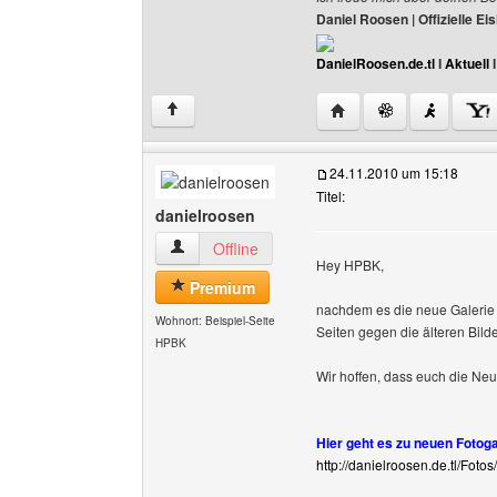
Daniel Roosen | Offizielle 
DanielRoosen.de.tl
I
Aktuell
Website dieses Benutze
↑
24.11.2010 um 15:18
Titel:
danielroosen
danielroosen Benutzer-Profile anzeigen
Offline
Hey HPBK,
Premium
nachdem es die neue Galerie g
Wohnort: Beispiel-Seite
Seiten gegen die älteren Bild
HPBK
Wir hoffen, dass euch die Neu
Hier geht es zu neuen Fotoga
http://danielroosen.de.tl/Fotos