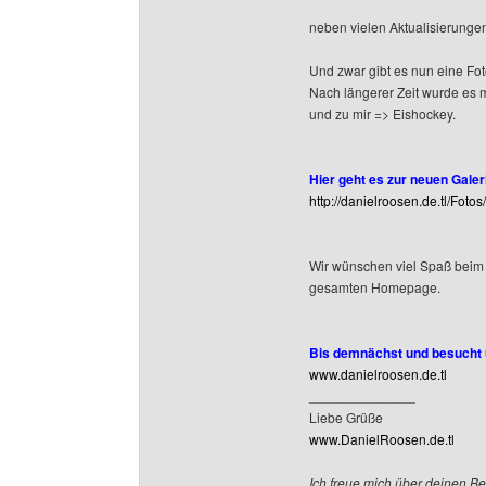
neben vielen Aktualisierungen
Und zwar gibt es nun eine Foto
Nach längerer Zeit wurde es 
und zu mir => Eishockey.
Hier geht es zur neuen Galeri
http://danielroosen.de.tl/Fotos
Wir wünschen viel Spaß beim
gesamten Homepage.
Bis demnächst und besucht u
www.danielroosen.de.tl
______________
Liebe Grüße
www.DanielRoosen.de.tl
Ich freue mich über deinen Be