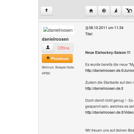
Website dieses Benutze
↑
08.10.2011 um 11:34
Titel:
danielroosen
danielroosen Benutzer-Profile anzeigen
Offline
Neue Eishockey-Saison !!!
Premium
Es wurde bereits die neue "My 
Wohnort: Beispiel-Seite
http://danielroosen.de.tl/Jun
HPBK
Zudem die Startseite auf den 
http://danielroosen.de.tl
Doch damit nicht genug ! - Es
gespannt sein, welches es sei
http://danielroosen.de.tl/Vide
Wir freuen uns auf deinen Bes