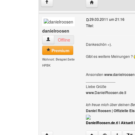
Website dieses Benutz
↑
29.03.2011 um 21:16
Titel:
danielroosen
danielroosen Benutzer-Profile anzeigen
Offline
Dankeschön =).
Premium
GIbt es weitere Meinungen ?
Wohnort: Beispiel-Seite
HPBK
Ansonsten
www.danielroosen.
______________
Liebe Grüße
www.DanielRoosen.de.tl
Ich freue mich über deinen Be
Daniel Roosen | Offizielle 
DanielRoosen.de.tl
I
Aktuell