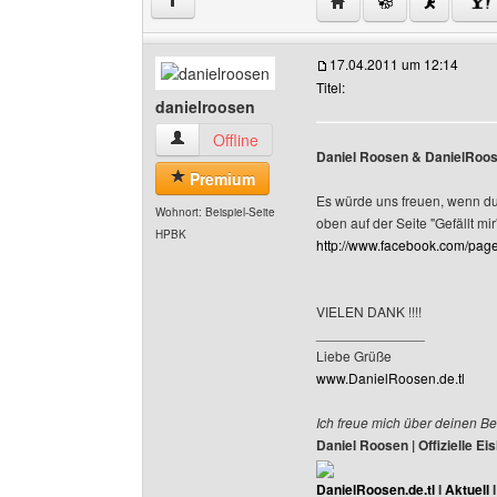
Website dieses Benutze
↑
17.04.2011 um 12:14
Titel:
danielroosen
danielroosen Benutzer-Profile anzeigen
Offline
Daniel Roosen & DanielRoose
Premium
Es würde uns freuen, wenn du a
Wohnort: Beispiel-Seite
oben auf der Seite "Gefällt mir"
HPBK
http://www.facebook.com/pa
VIELEN DANK !!!!
______________
Liebe Grüße
www.DanielRoosen.de.tl
Ich freue mich über deinen Be
Daniel Roosen | Offizielle 
DanielRoosen.de.tl
I
Aktuell