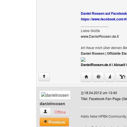
Daniel Roosen auf Facebook (j
https://www.facebook.com/
______________
Liebe Grüße
www.DanielRoosen.de.tl
Ich freue mich über deinen Be
Daniel Roosen | Offizielle 
DanielRoosen.de.tl
I
Aktuell
Website dieses Benutze
↑
18.04.2012 um 13:40
Titel: Facebook-Fan-Page (G
danielroosen
danielroosen Benutzer-Profile anzeigen
Offline
Hallo liebe HPBK-Community,
Premium