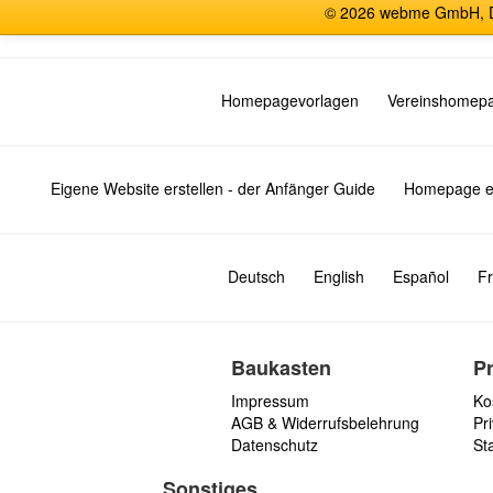
© 2026 webme GmbH, De
Homepagevorlagen
Vereinshomep
Eigene Website erstellen - der Anfänger Guide
Homepage er
Deutsch
English
Español
Fr
Baukasten
P
Impressum
Ko
AGB & Widerrufsbelehrung
Pri
Datenschutz
St
Sonstiges