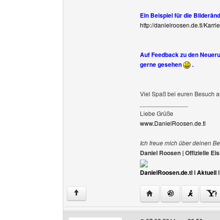
Ein Beispiel für die Bilderän
http://danielroosen.de.tl/Karri
Auf Feedback zu den Neuerun
gerne gesehen
.
Viel Spaß bei euren Besuch a
______________
Liebe Grüße
www.DanielRoosen.de.tl
Ich freue mich über deinen Be
Daniel Roosen | Offizielle 
DanielRoosen.de.tl
I
Aktuell
Website dieses Benutze
↑