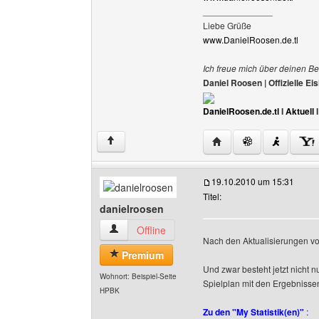
______________
Liebe Grüße
www.DanielRoosen.de.tl
Ich freue mich über deinen Be
Daniel Roosen | Offizielle 
DanielRoosen.de.tl
I
Aktuell
Website dieses Benutze
↑
19.10.2010 um 15:31
Titel:
danielroosen
danielroosen Benutzer-Profile anzeigen
Offline
Nach den Aktualisierungen vo
Premium
Und zwar besteht jetzt nicht 
Wohnort: Beispiel-Seite
Spielplan mit den Ergebnisse
HPBK
Zu den "My Statistik(en)"
: