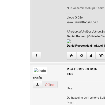
Nun weiterhin viel Spaß beim s
______________
Liebe Grüße
www.DanielRoosen.de.tl
Ich freue mich über deinen Be
Daniel Roosen | Offizielle 
DanielRoosen.de.tl
I
Aktuell
Website dieses Benutze
↑
03.11.2010 um 19:15
Titel:
chafo
chafo Benutzer-Profile anzeigen
Offline
Hey
Du hast eine echt schöne Seite 
Logo...