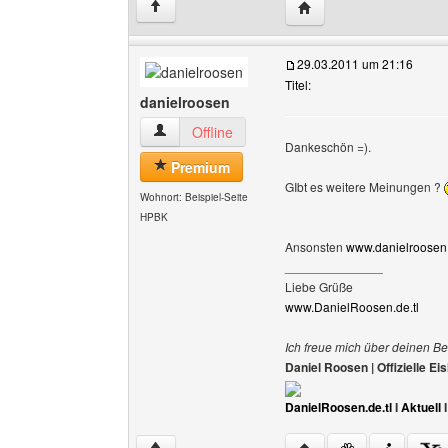
Website dieses Benutz
↑
29.03.2011 um 21:16
Titel:
danielroosen
danielroosen Benutzer-Profile anzeigen
Offline
Dankeschön =).
Premium
GIbt es weitere Meinungen ?
Wohnort: Beispiel-Seite
HPBK
Ansonsten
www.danielroosen.
______________
Liebe Grüße
www.DanielRoosen.de.tl
Ich freue mich über deinen Be
Daniel Roosen | Offizielle 
DanielRoosen.de.tl
I
Aktuell