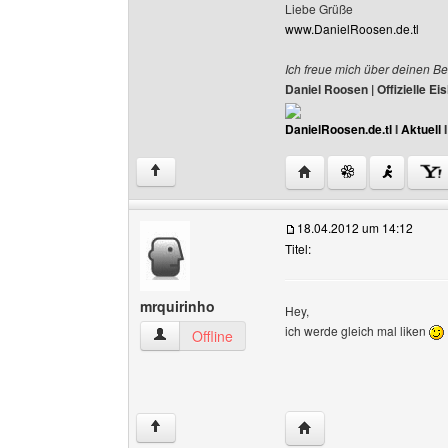
Liebe Grüße
www.DanielRoosen.de.tl
Ich freue mich über deinen Be
Daniel Roosen | Offizielle 
DanielRoosen.de.tl
I
Aktuell
Website dieses Benutze
↑
18.04.2012 um 14:12
Titel:
mrquirinho
Hey,
ich werde gleich mal liken
mrquirinho Benutzer-Profile anzeigen
Offline
Website dieses Benutze
↑