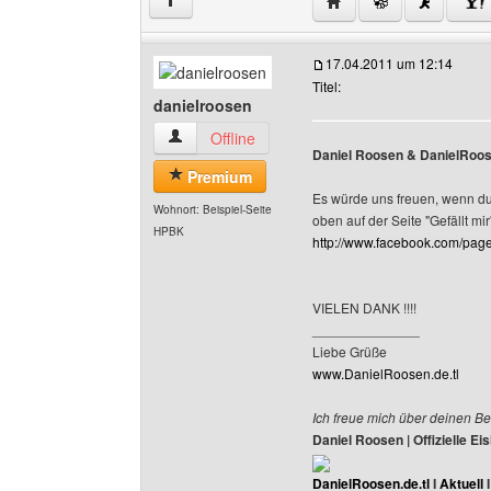
Website dieses Benutze
↑
17.04.2011 um 12:14
Titel:
danielroosen
danielroosen Benutzer-Profile anzeigen
Offline
Daniel Roosen & DanielRoose
Premium
Es würde uns freuen, wenn du a
Wohnort: Beispiel-Seite
oben auf der Seite "Gefällt mir"
HPBK
http://www.facebook.com/pa
VIELEN DANK !!!!
______________
Liebe Grüße
www.DanielRoosen.de.tl
Ich freue mich über deinen Be
Daniel Roosen | Offizielle 
DanielRoosen.de.tl
I
Aktuell