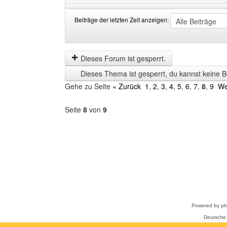
Beiträge der letzten Zeit anzeigen:
Beiträge
Order
der
by
letzten
Dieses Forum ist gesperrt.
Zeit
Dieses Thema ist gesperrt, du kannst keine B
anzeigen
Gehe zu Seite
« Zurück
1
,
2
,
3
,
4
,
5
,
6
,
7
,
8
,
9
We
Seite
8
von
9
Forum
auswählen
Powered by
p
Deutsche