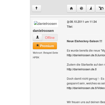
Website dieses Benutze
↑
08.10.2011 um 11:34
Titel:
danielroosen
danielroosen Benutzer-Profile anzeigen
Offline
Neue Eishockey-Saison !!!
Premium
Es wurde bereits die neue "My 
Wohnort: Beispiel-Seite
http://danielroosen.de.tl/Jun
HPBK
Zudem die Startseite auf den 
http://danielroosen.de.tl
Doch damit nicht genug ! - Es
gespannt sein, welches es sei
http://danielroosen.de.tl/Vide
Wir freuen uns auf deinen Bes