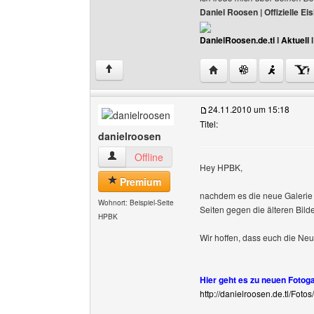
Daniel Roosen | Offizielle 
DanielRoosen.de.tl
I
Aktuell
Website dieses Benutze
↑
24.11.2010 um 15:18
Titel:
danielroosen
danielroosen Benutzer-Profile anzeigen
Offline
Hey HPBK,
Premium
nachdem es die neue Galerie g
Wohnort: Beispiel-Seite
Seiten gegen die älteren Bild
HPBK
Wir hoffen, dass euch die Neu
Hier geht es zu neuen Fotoga
http://danielroosen.de.tl/Fotos