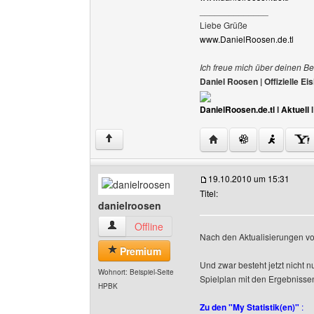
______________
Liebe Grüße
www.DanielRoosen.de.tl
Ich freue mich über deinen Be
Daniel Roosen | Offizielle 
DanielRoosen.de.tl
I
Aktuell
Website dieses Benutze
↑
19.10.2010 um 15:31
Titel:
danielroosen
danielroosen Benutzer-Profile anzeigen
Offline
Nach den Aktualisierungen vo
Premium
Und zwar besteht jetzt nicht 
Wohnort: Beispiel-Seite
Spielplan mit den Ergebnisse
HPBK
Zu den "My Statistik(en)"
: