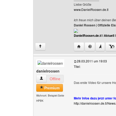
Liebe Grüße
www.DanielRoosen.de.tl
Ich freue mich über deinen Be
Daniel Roosen | Offizielle 
DanielRoosen.de.tl
I
Aktuell
Website dieses Benutze
↑
28.03.2011 um 19:03
Titel:
danielroosen
danielroosen Benutzer-Profile anzeigen
Offline
Das erste Video für unsere
Premium
Wohnort: Beispiel-Seite
Mehr Infos dazu jetzt unter f
HPBK
http://danielroosen.de.tl/News