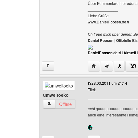
Über Kommentare hier oder a
______________
Liebe Grüße
www.DanielRoosen.de.tl
Ich freue mich über deinen Be
Daniel Roosen | Offizielle 
DanielRoosen.de.tl
I
Aktuell
Website dieses Benutze
↑
28.03.2011 um 21:14
Titel:
umweltoeko
umweltoeko Benutzer-Profile anzeigen
Offline
echt guuuuuuuuuuuuuuuuuu
auch eine Interesannte Hom