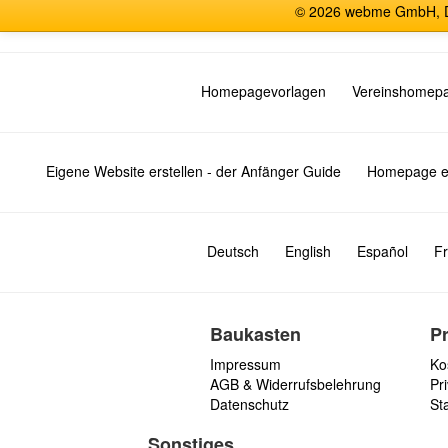
© 2026 webme GmbH, De
Homepagevorlagen
Vereinshomep
Eigene Website erstellen - der Anfänger Guide
Homepage er
Deutsch
English
Español
Fr
Baukasten
P
Impressum
Ko
AGB & Widerrufsbelehrung
Pri
Datenschutz
St
Sonstiges