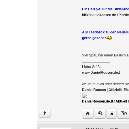
Ein Beispiel für die Bilderän
http://danielroosen.de.tl/Karri
Auf Feedback zu den Neuerun
gerne gesehen
.
Viel Spaß bei euren Besuch a
______________
Liebe Grüße
www.DanielRoosen.de.tl
Ich freue mich über deinen Be
Daniel Roosen | Offizielle 
DanielRoosen.de.tl
I
Aktuell
Website dieses Benutze
↑