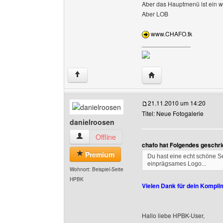
Aber das Hauptmenü ist ein wen
Aber LOB
www.CHAFO.tk
______________
Website dieses Benutze
↑
21.11.2010 um 14:20
Titel: Neue Fotogalerie
danielroosen
danielroosen Benutzer-Profile anzeigen
Offline
chafo hat Folgendes geschri
Premium
Du hast eine echt schöne Seit
einprägsames Logo...
Wohnort: Beispiel-Seite
HPBK
Vielen Dank für dein Kompli
Hallo liebe HPBK-User,