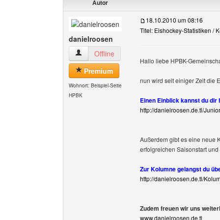
Autor
18.10.2010 um 08:16
Titel: Eishockey-Statistiken /
danielroosen
danielroosen Benutzer-Profile anzeigen
Offline
Hallo liebe HPBK-Gemeinscha
Premium
nun wird seit einiger Zeit die
Wohnort: Beispiel-Seite
HPBK
Einen Einblick kannst du dir
http://danielroosen.de.tl/Jun
Außerdem gibt es eine neue 
erfolgreichen Saisonstart und 
Zur Kolumne gelangst du übe
http://danielroosen.de.tl/Kol
Zudem freuen wir uns weiter
www.danielroosen.de.tl