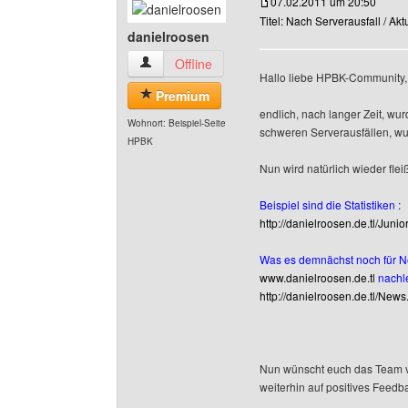
07.02.2011 um 20:50
Titel: Nach Serverausfall / Ak
danielroosen
danielroosen Benutzer-Profile anzeigen
Offline
Hallo liebe HPBK-Community,
Premium
endlich, nach langer Zeit, wu
Wohnort: Beispiel-Seite
schweren Serverausfällen, wur
HPBK
Nun wird natürlich wieder flei
Beispiel sind die Statistiken :
http://danielroosen.de.tl/Jun
Was es demnächst noch für Ne
www.danielroosen.de.tl
nachle
http://danielroosen.de.tl/News
Nun wünscht euch das Team vo
weiterhin auf positives Feed
______________