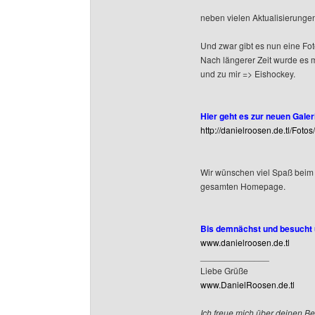
neben vielen Aktualisierungen
Und zwar gibt es nun eine Foto
Nach längerer Zeit wurde es 
und zu mir => Eishockey.
Hier geht es zur neuen Galeri
http://danielroosen.de.tl/Fotos
Wir wünschen viel Spaß beim
gesamten Homepage.
Bis demnächst und besucht u
www.danielroosen.de.tl
______________
Liebe Grüße
www.DanielRoosen.de.tl
Ich freue mich über deinen Be