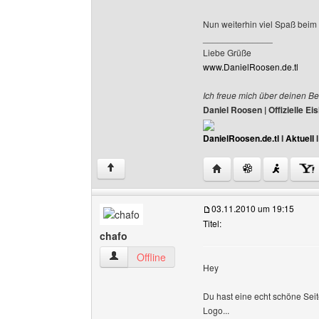
Nun weiterhin viel Spaß beim s
______________
Liebe Grüße
www.DanielRoosen.de.tl
Ich freue mich über deinen Be
Daniel Roosen | Offizielle 
DanielRoosen.de.tl
I
Aktuell
Website dieses Benutze
↑
03.11.2010 um 19:15
Titel:
chafo
chafo Benutzer-Profile anzeigen
Offline
Hey
Du hast eine echt schöne Seite 
Logo...