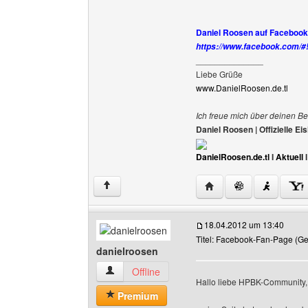
Daniel Roosen auf Facebook (j
https://www.facebook.com/
______________
Liebe Grüße
www.DanielRoosen.de.tl
Ich freue mich über deinen Be
Daniel Roosen | Offizielle 
DanielRoosen.de.tl
I
Aktuell
Website dieses Benutze
↑
18.04.2012 um 13:40
Titel: Facebook-Fan-Page (G
danielroosen
danielroosen Benutzer-Profile anzeigen
Offline
Hallo liebe HPBK-Community,
Premium