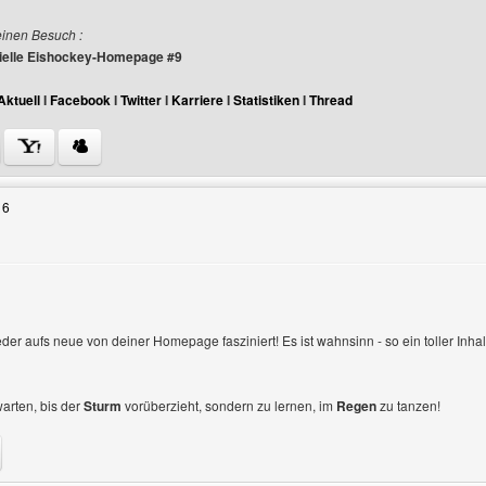
einen Besuch :
izielle Eishockey-Homepage #9
Aktuell
I
Facebook
I
Twitter
I
Karriere
I
Statistiken
I
Thread
Benutzers besuchen: danielroosen
16
gen
eder aufs neue von deiner Homepage fasziniert! Es ist wahnsinn - so ein toller Inha
warten, bis der
Sturm
vorüberzieht, sondern zu lernen, im
Regen
zu tanzen!
enutzers besuchen: holz-osterholzer