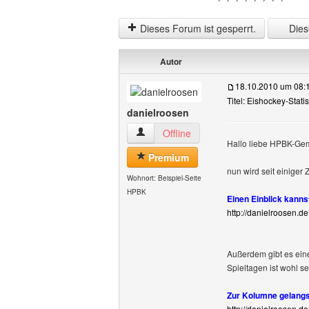
Dieses Forum ist gesperrt.
Diese
Autor
18.10.2010 um 08:
Titel: Eishockey-Stati
danielroosen
danielroosen Benutzer-Profile anzeigen
Offline
Hallo liebe HPBK-Gem
Premium
nun wird seit einiger 
Wohnort: Beispiel-Seite
HPBK
Einen Einblick kanns
http://danielroosen.d
Außerdem gibt es ein
Spieltagen ist wohl se
Zur Kolumne gelangs
http://danielroosen.d