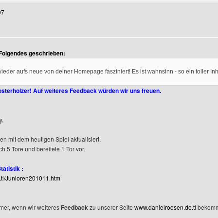
07
 Folgendes geschrieben:
wieder aufs neue von deiner Homepage fasziniert! Es ist wahnsinn - so ein toller In
osterholzer! Auf weiteres Feedback würden wir uns freuen.
y,
en mit dem heutigen Spiel aktualisiert.
ch 5 Tore und bereitete 1 Tor vor.
atistik :
e.tl/Junioren201011.htm
mmer, wenn wir weiteres
Feedback
zu unserer Seite
www.danielroosen.de.tl
bekomm