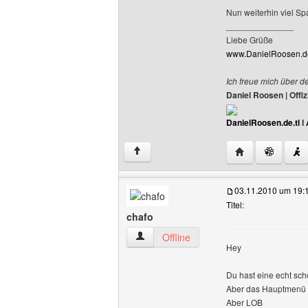
Nun weiterhin viel Sp
______________
Liebe Grüße
www.DanielRoosen.de
Ich freue mich über d
Daniel Roosen | Off
DanielRoosen.de.tl
I
Website dieses 
↑
03.11.2010 um 19:
Titel:
chafo
chafo Benutzer-Profile anzeigen
Offline
Hey
Du hast eine echt schö
Aber das Hauptmenü ist
Aber LOB