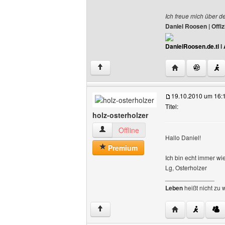
Ich freue mich über d
Daniel Roosen | Off
DanielRoosen.de.tl
I
Website dieses 
↑
19.10.2010 um 16:
Titel:
holz-osterholzer
holz-osterholzer Benutzer-Profile anzei
Offline
Hallo Daniel!
Premium
Ich bin echt immer wi
Lg, Osterholzer
______________
Leben
heißt nicht zu 
Website dieses B
↑