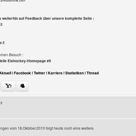
 weiterhin auf Feedback über unsere komplette Seite :
tl
.tl
einen Besuch :
izielle Eishockey-Homepage #9
Aktuell
I
Facebook
I
Twitter
I
Karriere
I
Statistiken
I
Thread
Benutzers besuchen: danielroosen
31
ngen vom 18.Oktober.2010 folgt heute noch eine weitere.