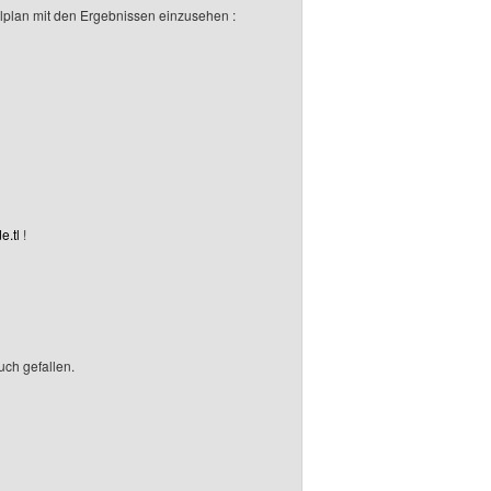
ielplan mit den Ergebnissen einzusehen :
e.tl
!
uch gefallen.