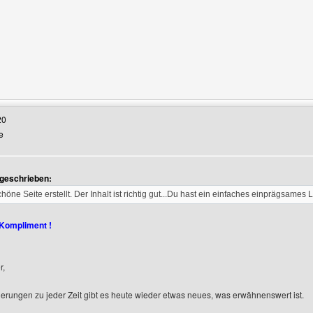
Benutzers besuchen: chafo
20
e
 geschrieben:
höne Seite erstellt. Der Inhalt ist richtig gut...Du hast ein einfaches einprägsames L
 Kompliment !
r,
ierungen zu jeder Zeit gibt es heute wieder etwas neues, was erwähnenswert ist.