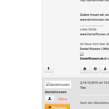
Zudem freuen wir uns
www.danielroosen.de.
______________
Liebe Grüße
www.DanielRoosen.de
Ich freue mich über d
Daniel Roosen | Off
DanielRoosen.de.tl
I
Website dieses 
↑
19.10.2010 um 15:
Titel:
danielroosen
danielroosen Benutzer-Profile anzeigen
Offline
Nach den Aktualisieru
Premium