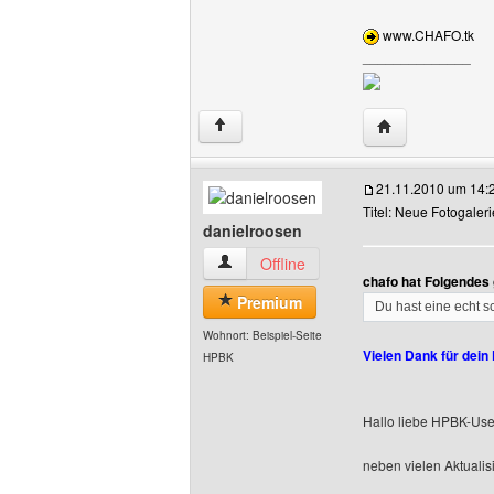
www.CHAFO.tk
______________
Website dieses 
↑
21.11.2010 um 14:
Titel: Neue Fotogaleri
danielroosen
danielroosen Benutzer-Profile anzeigen
Offline
chafo hat Folgendes
Premium
Du hast eine echt sc
Wohnort: Beispiel-Seite
Vielen Dank für dein
HPBK
Hallo liebe HPBK-Use
neben vielen Aktualis