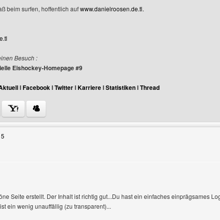
aß beim surfen, hoffentlich auf
www.danielroosen.de.tl.
.tl
einen Besuch :
izielle Eishockey-Homepage #9
Aktuell
I
Facebook
I
Twitter
I
Karriere
I
Statistiken
I
Thread
Benutzers besuchen: danielroosen
15
ne Seite erstellt. Der Inhalt ist richtig gut...Du hast ein einfaches einprägsames Log
 ein wenig unauffällig (zu transparent)...