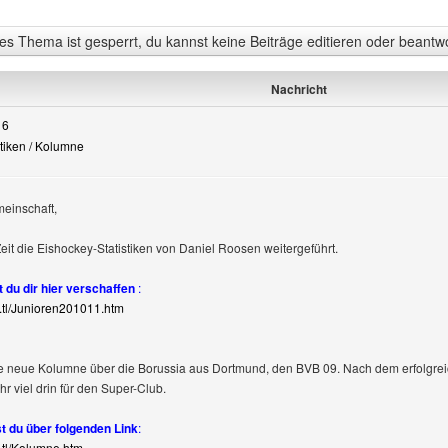
s Thema ist gesperrt, du kannst keine Beiträge editieren oder beantw
Nachricht
16
stiken / Kolumne
einschaft,
Zeit die Eishockey-Statistiken von Daniel Roosen weitergeführt.
t du dir hier verschaffen
:
e.tl/Junioren201011.htm
e neue Kolumne über die Borussia aus Dortmund, den BVB 09. Nach dem erfolgrei
hr viel drin für den Super-Club.
t du über folgenden Link
:
e.tl/Kolumne.htm