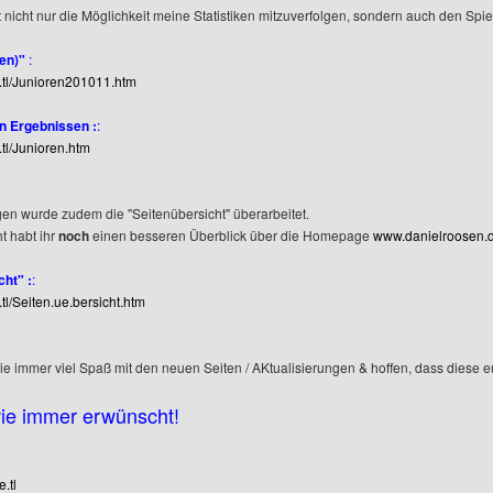
t nicht nur die Möglichkeit meine Statistiken mitzuverfolgen, sondern auch den Sp
(en)"
:
e.tl/Junioren201011.htm
n Ergebnissen :
:
.tl/Junioren.htm
en wurde zudem die "Seitenübersicht" überarbeitet.
t habt ihr
noch
einen besseren Überblick über die Homepage
www.danielroosen.d
cht" :
:
.tl/Seiten.ue.bersicht.htm
 immer viel Spaß mit den neuen Seiten / AKtualisierungen & hoffen, dass diese e
wie immer erwünscht!
.tl