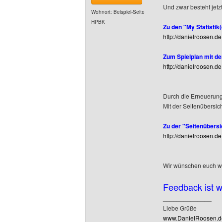
Und zwar besteht jetz
Wohnort: Beispiel-Seite
HPBK
Zu den "My Statistik
http://danielroosen.d
Zum Spielplan mit de
http://danielroosen.de
Durch die Erneuerung
Mit der Seitenübersich
Zu der "Seitenübersi
http://danielroosen.de
Wir wünschen euch wie
Feedback ist 
______________
Liebe Grüße
www.DanielRoosen.de