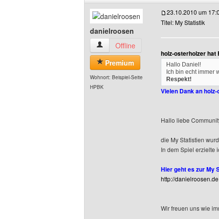
23.10.2010 um 17:
Titel: My Statistik
danielroosen
danielroosen Benutzer-Profile anzeigen
Offline
holz-osterholzer hat
Premium
Hallo Daniel!
Ich bin echt immer 
Wohnort: Beispiel-Seite
Respekt!
HPBK
Vielen Dank an holz-
Hallo liebe Communit
die My Statistien wurd
In dem Spiel erzielte i
Hier geht es zur My St
http://danielroosen.d
Wir freuen uns wie i